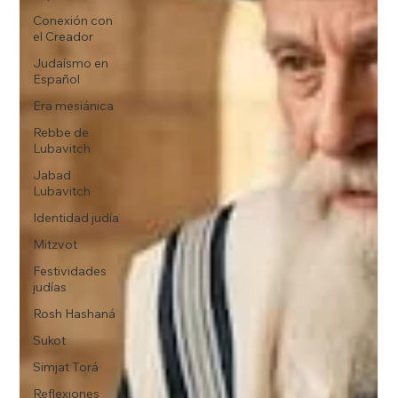
Conexión con
el Creador
Judaísmo en
Español
Era mesiánica
Rebbe de
Lubavitch
Jabad
Lubavitch
Identidad judía
Mitzvot
Festividades
judías
Rosh Hashaná
Sukot
Simjat Torá
Reflexiones