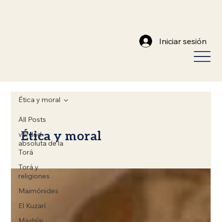
Iniciar sesión
Ética y moral
All Posts
Ética y moral
verdad
absoluta de la
Torá
Torá y
religiones
Maimónides
El Kuzarí
Mashíaj