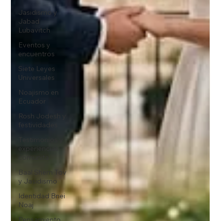
Jasidismo y
Jabad
Lubavitch
Eventos y
encuentros
Siete Leyes
Universales
Noajismo en
Ecuador
Rosh Jodesh y
festividades
Testimonios y
experiencias
comunita
Baal Shem Tov
y Jasidismo
Identidad Bnei
Noaj
Pensamiento