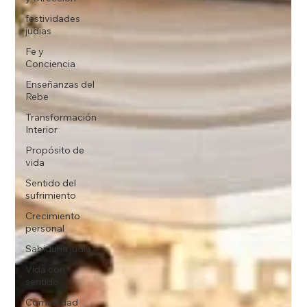
festividades
judias
Fe y
Conciencia
Enseñanzas del
Rebe
Transformación
Interior
Propósito de
vida
Sentido del
sufrimiento
Crecimiento
personal
Sabiduría judía
Vida con
sentido
Comunidad