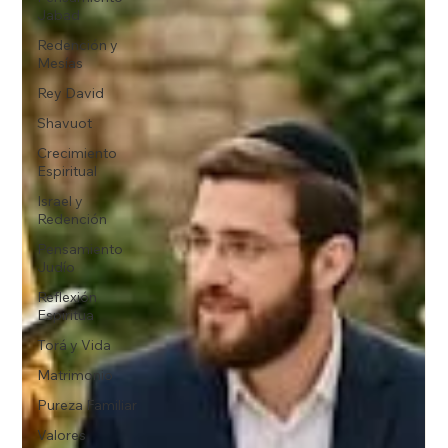
Jabad
Redención y
Mesías
Rey David
Shavuot
Crecimiento
Espiritual
Israel y
Redención
Pensamiento
Judío
Reflexión
Espiritua
Torá y Vida
Matrimonio
Pureza Familiar
Valores