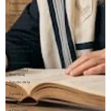
Espirituales
Comunidad y
Vida Práctica
Enseñanzas del
Rabino Tomer
Rotem
Kislev / Jánuca
Educación y
Sabiduría de la
Torá
Festividades
Comunidad
Bnei Noaj
Estudio de la
Torá
Familia y
Valores
Guia Espiritual
y Dirección