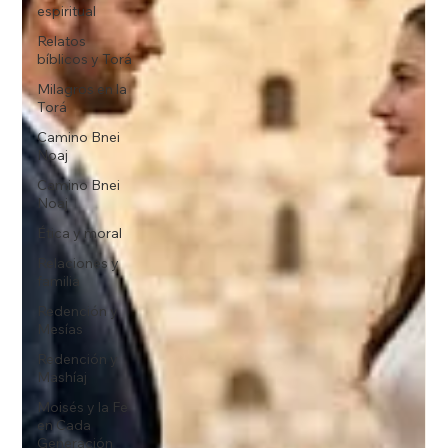
espiritual
Relatos
bíblicos y Torá
Milagros en la
Torá
Camino Bnei
Noaj
Camino Bnei
Noaj
Ética y moral
Relaciones y
familia
Redención y
Mesías
Redención y
Mashíaj
Moisés y la Fe
en Cada
Generación