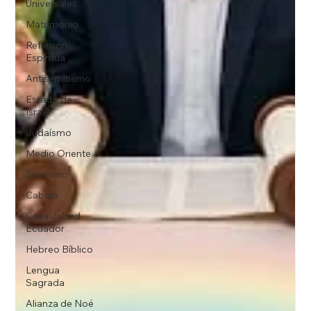
Universales
Matrimonio
Reflexión
Espiritua
Antisemitismo
Estado de
Israel
Judaísmo
Medio Oriente
Sionismo
Cabalá
Casa Jabad
Ecuador
Hebreo Bíblico
Lengua
Sagrada
Alianza de Noé