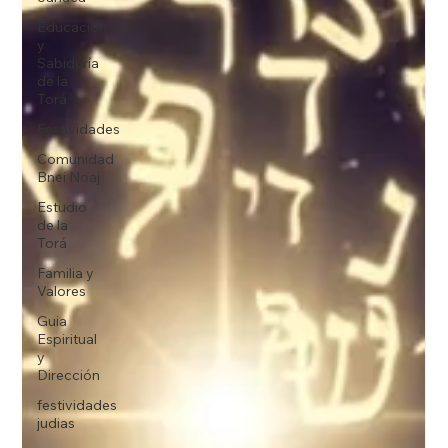
Educación
y
Sabiduría
de la
Torá
Festividades
Comunidad
Bnei Noaj
Estudio
de la
Torá
Familia y
Valores
Guia
Espiritual
y
Dirección
festividades
judias