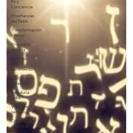
Fe y
Conciencia
Enseñanzas
del Rebe
Transformación
Interior
Propósito
de vida
Sentido
del
sufrimiento
Crecimiento
personal
Sabiduría
judía
Vida con
sentido
Comunidad
espiritual