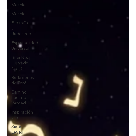
Mashíaj
Mashíaj
Filosofía
y
Judaísmo
Espiritualidad
Universal
Bnei Noaj
(Hijos de
Noaj)
Reflexiones
de Torá
Camino
hacia la
Verdad
Inspiración
y Fe
Siete
Leyes