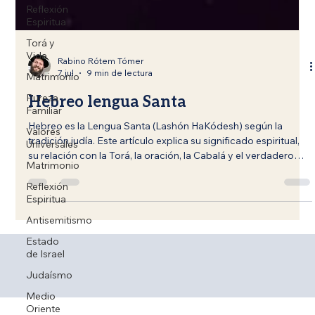
Reflexión
Espiritua
Torá y
Vida
Matrimonio
Rabino Rótem Tómer
7 jul
9 min de lectura
Pureza
Familiar
Hebreo lengua Santa
Valores
Universales
Hebreo es la Lengua Santa (Lashón HaKódesh) según la
tradición judía. Este artículo explica su significado espiritual,
Matrimonio
su relación con la Torá, la oración, la Cabalá y el verdadero
Reflexión
propósito del idioma hebreo dentro del servicio a Dios,
Espiritua
mostrando por qué su santidad no depende de
Antisemitismo
conocimientos místicos, sino de vivir conforme a la Voluntad
Divina.
Estado
de Israel
Judaísmo
Medio
Oriente