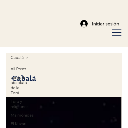
Iniciar sesión
Cabalá
All Posts
Cabalá
verdad
absoluta
de la
Torá
Torá y
religiones
Maimónides
El Kuzarí