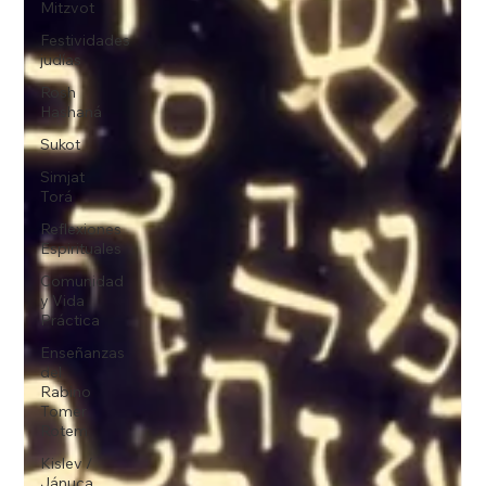
Mitzvot
Festividades
judías
Rosh
Hashaná
Sukot
Simjat
Torá
Reflexiones
Espirituales
Comunidad
y Vida
Práctica
Enseñanzas
del
Rabino
Tomer
Rotem
Kislev /
Jánuca