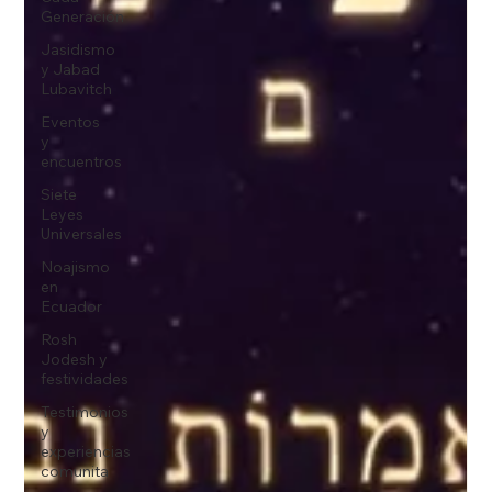
Generación
Jasidismo
y Jabad
Lubavitch
Eventos
y
encuentros
Siete
Leyes
Universales
Noajismo
en
Ecuador
Rosh
Jodesh y
festividades
Testimonios
y
experiencias
comunita