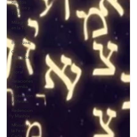
Relatos
bíblicos y
Torá
Milagros
en la Torá
Camino
Bnei Noaj
Camino
Bnei Noaj
Ética y
moral
Relaciones
y familia
Redención
y Mesías
Redención
y Mashíaj
Moisés y
la Fe en
Cada