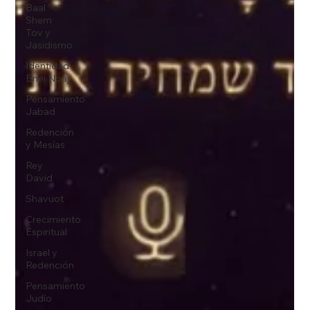
Baal
Shem
Tov y
Jasidismo
Identidad
Bnei Noaj
Pensamiento
Jabad
Redención
y Mesías
Rey
David
Shavuot
Crecimiento
Espiritual
Israel y
Redención
Pensamiento
Judío