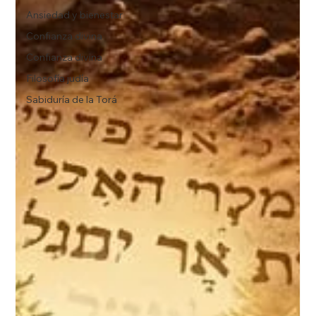
Ansiedad y bienestar
Confianza divina
Confianza divina
Filosofía judía
Sabiduría de la Torá