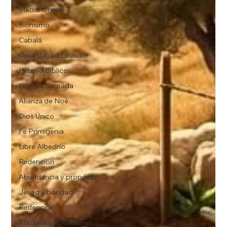
Medio Oriente
Sionismo
Cabalá
Casa Jabad Ecuador
Hebreo Bíblico
Lengua Sagrada
Alianza de Noé
Dios Único
Fe Primigenia
Libre Albedrío
Redención
Abundancia y propósito
Jésed y bondad
Redención
Tzedaká y donaciones