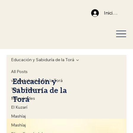
Iniciar sesión
Educación y Sabiduría de la Torá
All Posts
Educación y
verdad absoluta de la Torá
Sabiduría de la
Torá y religiones
Torá
Maimónides
El Kuzarí
Mashíaj
Mashíaj