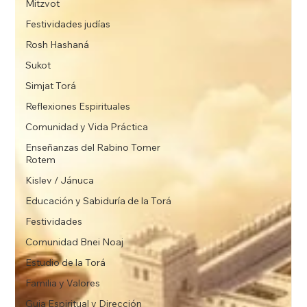
Mitzvot
Festividades judías
Rosh Hashaná
Sukot
Simjat Torá
Reflexiones Espirituales
Comunidad y Vida Práctica
Enseñanzas del Rabino Tomer
Rotem
Kislev / Jánuca
Educación y Sabiduría de la Torá
Festividades
Comunidad Bnei Noaj
Estudio de la Torá
Familia y Valores
Guia Espiritual y Dirección