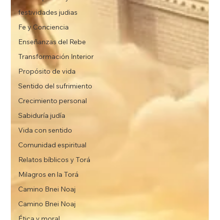
festividades judias
Fe y Conciencia
Enseñanzas del Rebe
Transformación Interior
Propósito de vida
Sentido del sufrimiento
Crecimiento personal
Sabiduría judía
Vida con sentido
Comunidad espiritual
Relatos bíblicos y Torá
Milagros en la Torá
Camino Bnei Noaj
Camino Bnei Noaj
Ética y moral