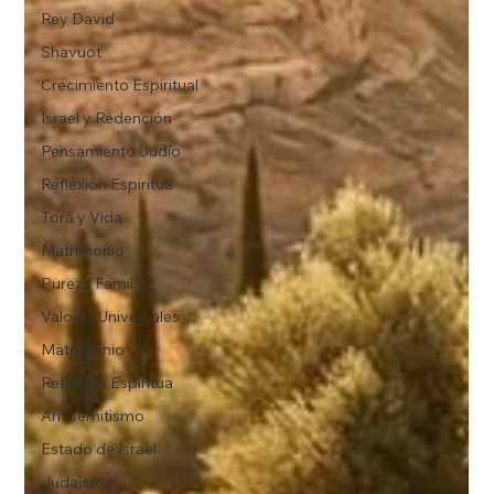
Rey David
Shavuot
Crecimiento Espiritual
Israel y Redención
Pensamiento Judío
Reflexión Espiritua
Torá y Vida
Matrimonio
Pureza Familiar
Valores Universales
Matrimonio
Reflexión Espiritua
Antisemitismo
Estado de Israel
Judaísmo