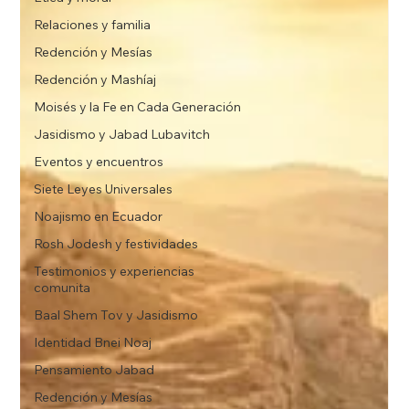
Relaciones y familia
Redención y Mesías
Redención y Mashíaj
Moisés y la Fe en Cada Generación
Jasidismo y Jabad Lubavitch
Eventos y encuentros
Siete Leyes Universales
Noajismo en Ecuador
Rosh Jodesh y festividades
Testimonios y experiencias
comunita
Baal Shem Tov y Jasidismo
Identidad Bnei Noaj
Pensamiento Jabad
Redención y Mesías