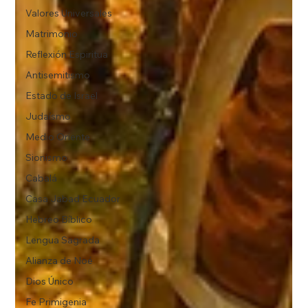
Valores Universales
Matrimonio
Reflexión Espiritua
Antisemitismo
Estado de Israel
Judaísmo
Medio Oriente
Sionismo
Cabalá
Casa Jabad Ecuador
Hebreo Bíblico
Lengua Sagrada
Alianza de Noé
Dios Único
Fe Primigenia