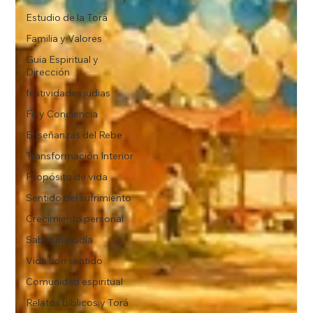
Estudio de la Torá
Familia y Valores
Guia Espiritual y
Dirección
festividades judias
Fe y Conciencia
Enseñanzas del Rebe
Transformación Interior
Propósito de vida
Sentido del sufrimiento
Crecimiento personal
Sabiduría judía
Vida con sentido
Comunidad espiritual
Relatos bíblicos y Torá