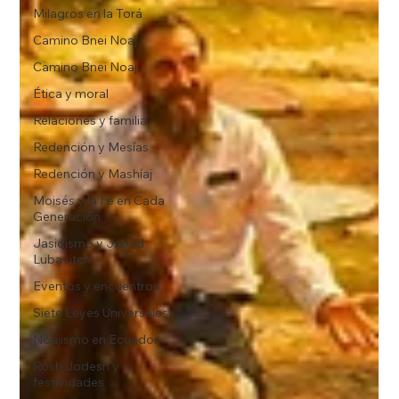
Milagros en la Torá
Camino Bnei Noaj
Camino Bnei Noaj
Ética y moral
Relaciones y familia
Redención y Mesías
Redención y Mashíaj
Moisés y la Fe en Cada
Generación
Jasidismo y Jabad
Lubavitch
Eventos y encuentros
Siete Leyes Universales
Noajismo en Ecuador
Rosh Jodesh y
festividades