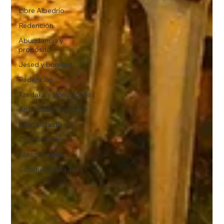
Libre Albedrío
Redención
Abundancia y
propósito
Jésed y bondad
Redención
Tzedaká y donaciones
Ansiedad y bienestar
Confianza divina
Confianza divina
Filosofía judía
Sabiduría de la Torá