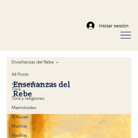
Iniciar sesión
Enseñanzas del Rebe
All Posts
Enseñanzas del
verdad absoluta de la
Torá
Rebe
Torá y religiones
Maimónides
El Kuzarí
Mashíaj
Mashíaj