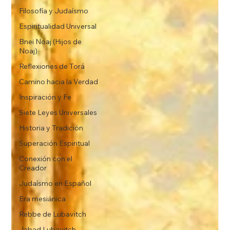
Filosofía y Judaísmo
Espiritualidad Universal
Bnei Noaj (Hijos de
Noaj)
Reflexiones de Torá
Camino hacia la Verdad
Inspiración y Fe
Siete Leyes Universales
Historia y Tradición
Superación Espiritual
Conexión con el
Creador
Judaísmo en Español
Era mesiánica
Rebbe de Lubavitch
Jabad Lubavitch