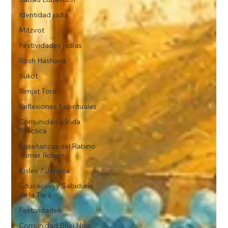
Identidad judía
Mitzvot
Festividades judías
Rosh Hashaná
Sukot
Simjat Torá
Reflexiones Espirituales
Comunidad y Vida
Práctica
Enseñanzas del Rabino
Tomer Rotem
Kislev / Jánuca
Educación y Sabiduría
de la Torá
Festividades
Comunidad Bnei Noaj