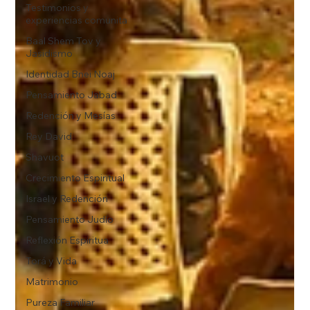
Testimonios y
experiencias comunita
Baal Shem Tov y
Jasidismo
Identidad Bnei Noaj
Pensamiento Jabad
Redención y Mesías
Rey David
Shavuot
Crecimiento Espiritual
Israel y Redención
Pensamiento Judío
Reflexión Espiritua
Torá y Vida
Matrimonio
Pureza Familiar