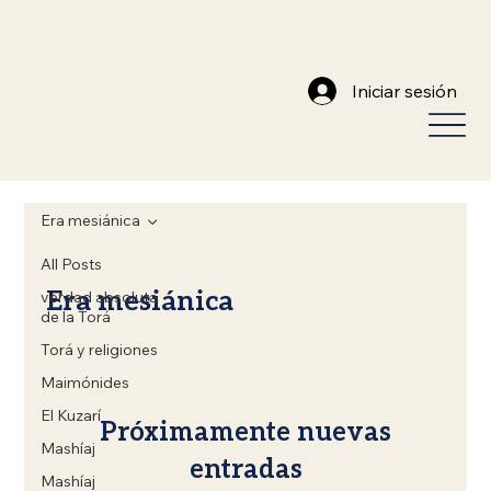
Iniciar sesión
Era mesiánica
All Posts
Era mesiánica
verdad absoluta
de la Torá
Torá y religiones
Maimónides
El Kuzarí
Próximamente nuevas
Mashíaj
entradas
Mashíaj