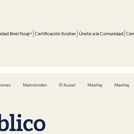
dad Bnei Noaj
Certificación Kosher
Únete a la Comunidad
Cen
giones
Maimónides
El Kuzarí
Mashíaj
Mashíaj
Camino hacia la Verdad
Inspiración y Fe
Siete Leyes 
blico
Judaísmo en Español
Era mesiánica
Rebbe de Luba