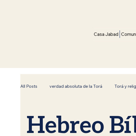
Casa Jabad
Comuni
All Posts
verdad absoluta de la Torá
Torá y reli
Bnei Noaj (Hijos de Noaj)
Reflexiones de Torá
Hebreo Bí
Superación Espiritual
Conexión con el Creador