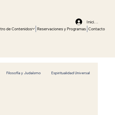
Iniciar sesión
tro de Contenidos
Reservaciones y Programas
Contacto
Filosofía y Judaísmo
Espiritualidad Universal
Universales
Historia y Tradición
vitch
Jabad Lubavitch
Identidad judía