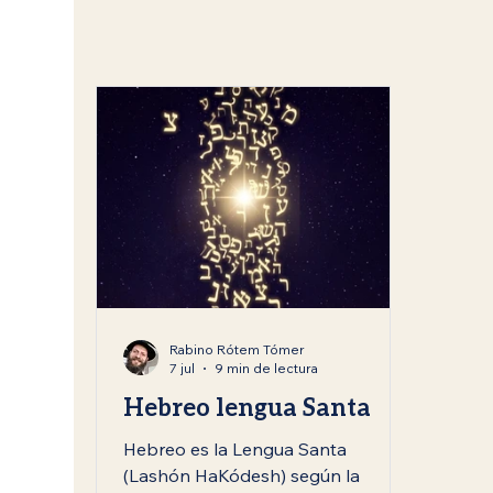
Mitzvot
Festividades judías
Rosh Hashan
Enseñanzas del Rabino Tomer Rotem
Kislev /
Rabino Rótem Tómer
7 jul
9 min de lectura
Hebreo lengua Santa
Hebreo es la Lengua Santa
(Lashón HaKódesh) según la