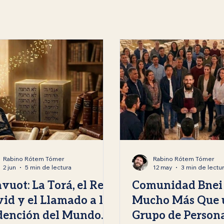
á
Sukot
Simjat Torá
Reflexiones Espirituales
Co
 Jánuca
Rabino Rótem Tómer
Rabino Rótem Tómer
2 jun
5 min de lectura
12 may
3 min de lectu
vuot: La Torá, el Rey
Comunidad Bnei 
id y el Llamado a la
Mucho Más Que 
dención del Mundo.
Grupo de Persona