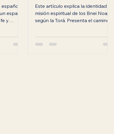
Dios.
 español
Este artículo explica la identidad y
 un espacio
misión espiritual de los Bnei Noaj
 fe y
según la Torá. Presenta el camino
spirado en
noájida como una forma plena de
é.
servir a Dios sin necesidad de
convertirse al judaísmo,
destacando el propósito de cada
persona, la responsabilidad moral
y el rol de la humanidad en la
redención.