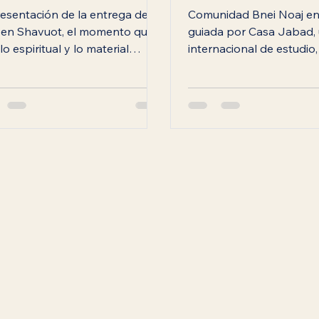
esentación de la entrega de la
Comunidad Bnei Noaj en
 en Shavuot, el momento que
guiada por Casa Jabad,
lo espiritual y lo material
internacional de estudio,
n la tradición judía. Casa
crecimiento espiritual in
d Ecuador.
la Torá y el legado de No