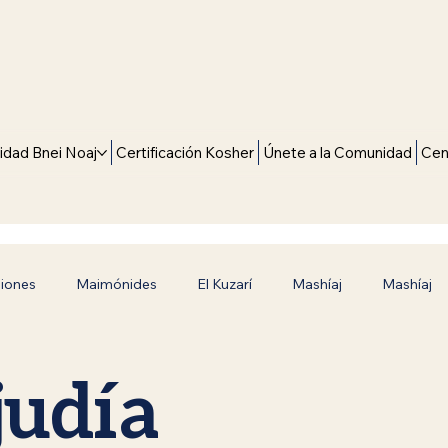
dad Bnei Noaj
Certificación Kosher
Únete a la Comunidad
Cen
giones
Maimónides
El Kuzarí
Mashíaj
Mashíaj
Camino hacia la Verdad
Inspiración y Fe
Siete Leyes 
judía
Judaísmo en Español
Era mesiánica
Rebbe de Luba