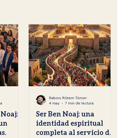
munidad y Vida Práctica
Rabino Rótem Tómer
ra
4 may
7 min de lectura
Noaj:
Ser Ben Noaj: una
un
identidad espiritual
s.
completa al servicio de