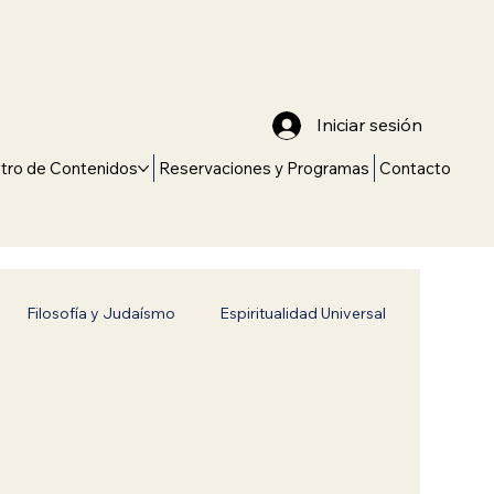
Iniciar sesión
tro de Contenidos
Reservaciones y Programas
Contacto
Filosofía y Judaísmo
Espiritualidad Universal
Universales
Historia y Tradición
vitch
Jabad Lubavitch
Identidad judía