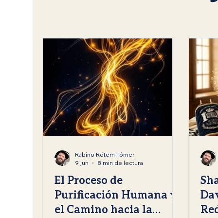
Mitzvot
Festividades judías
Rosh Hashan
Enseñanzas del Rabino Tomer Rotem
Kislev /
Rabino Rótem Tómer
9 jun
8 min de lectura
El Proceso de
Sha
Purificación Humana y
Dav
el Camino hacia la
Re