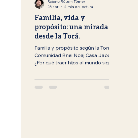
Rabino Rótem Tómer
28 abr
4 min de lectura
Familia, vida y
propósito: una mirada
desde la Torá.
Familia y propósito según la Torá |
Comunidad Bnei Noaj Casa Jabad
¿Por qué traer hijos al mundo sigue
siendo una bendición? Prosperar y
multiplicarse no es solo una
posibilidad biológica, sino una
bendición y un mandamiento
divino para toda la humanidad.
Desde la perspectiva de la Torá,
incluso los descendientes de Noé
—es decir, toda la humanidad—
están llamados a comprender la
responsabilidad y el valor de