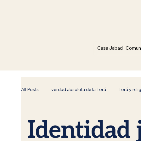
Casa Jabad
Comuni
All Posts
verdad absoluta de la Torá
Torá y reli
Bnei Noaj (Hijos de Noaj)
Reflexiones de Torá
Identidad 
Superación Espiritual
Conexión con el Creador