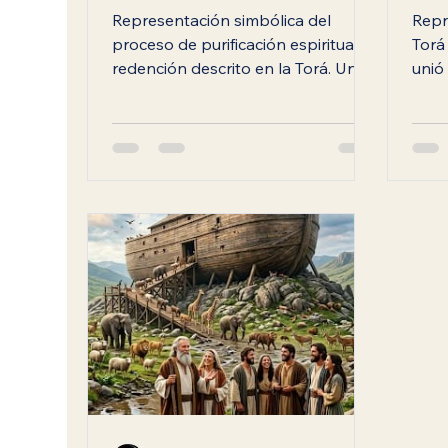
Redención
Representación simbólica del
Repr
proceso de purificación espiritual y
Torá
redención descrito en la Torá. Una
unió 
imagen inspirada en la
segú
transformación interior, la
Jaba
búsqueda de la verdad y el camino
de los Hijos de Noé promovido por
Casa Jabad Ecuador.