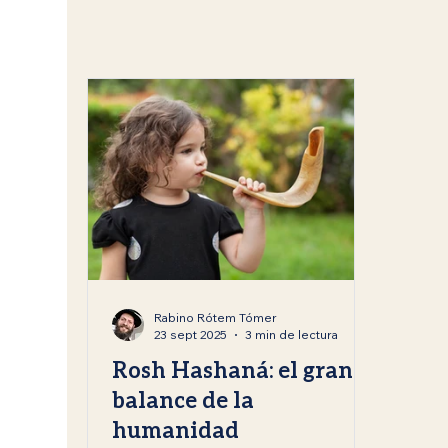
Mitzvot
Festividades judías
Rosh Hashan
Enseñanzas del Rabino Tomer Rotem
Kislev /
Rabino Rótem Tómer
23 sept 2025
3 min de lectura
Rosh Hashaná: el gran
balance de la
humanidad