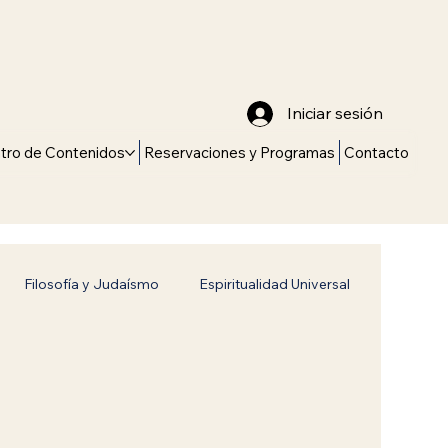
Iniciar sesión
tro de Contenidos
Reservaciones y Programas
Contacto
Filosofía y Judaísmo
Espiritualidad Universal
Universales
Historia y Tradición
vitch
Jabad Lubavitch
Identidad judía