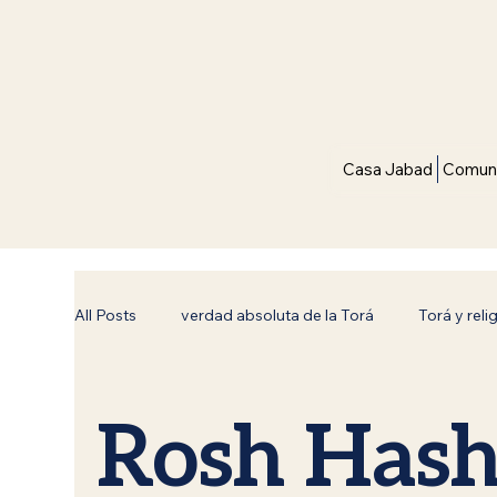
Casa Jabad
Comuni
All Posts
verdad absoluta de la Torá
Torá y reli
Bnei Noaj (Hijos de Noaj)
Reflexiones de Torá
Rosh Has
Superación Espiritual
Conexión con el Creador