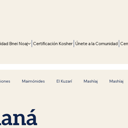
dad Bnei Noaj
Certificación Kosher
Únete a la Comunidad
Cen
giones
Maimónides
El Kuzarí
Mashíaj
Mashíaj
Camino hacia la Verdad
Inspiración y Fe
Siete Leyes 
haná
Judaísmo en Español
Era mesiánica
Rebbe de Luba