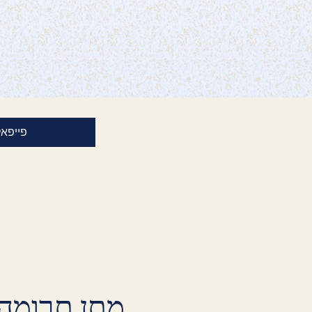
פייפאל
מתן תרומה