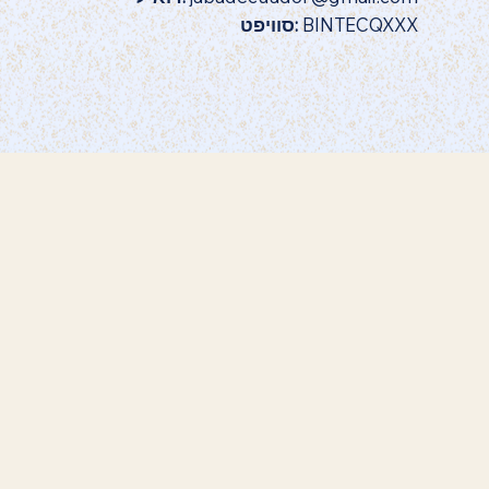
BINTECQXXX
סוויפט: