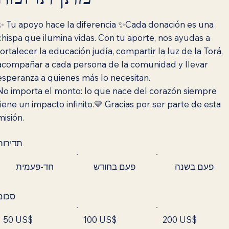
✨ Tu apoyo hace la diferencia ✨Cada donación es una
chispa que ilumina vidas. Con tu aporte, nos ayudas a
fortalecer la educación judía, compartir la luz de la Torá,
acompañar a cada persona de la comunidad y llevar
esperanza a quienes más lo necesitan.
No importa el monto: lo que nace del corazón siempre
tiene un impacto infinito.💛 Gracias por ser parte de esta
misión.
תדירות
פעם בשנה
פעם בחודש
חד-פעמית
סכום
50 US$
100 US$
200 US$