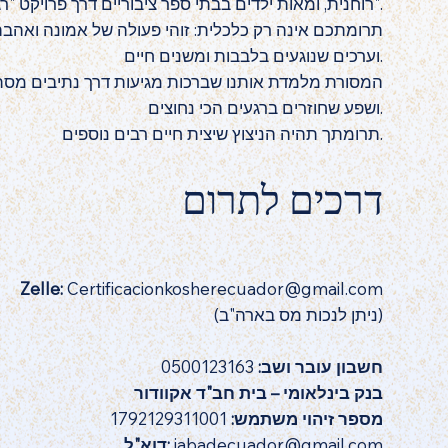
רוחנית, ומאות ילדים בבתי ספר ציבוריים דרך פרויקט "רגע של דומייה".
תרומתכם אינה רק כלכלית: זוהי פעולה של אמונה ואהבה
וערכים שנוגעים בלבבות ומשנים חיים.
המסורת מלמדת אותנו שברכות מגיעות דרך נתיבים מסתור
ושפע שחוזרים ברגעים הכי נחוצים.
תרומתך תהיה הניצוץ שיצית חיים רבים נוספים.
דרכים לתרום
Zelle:
Certificacionkosherecuador@gmail.com
(ניתן לנכות מס בארה"ב)
חשבון עובר ושב:
0500123163
בנק בינלאומי – בית חב"ד אקוודור
מספר זיהוי משתמש:
1792129311001
jabadecuador@gmail.com
דוא"ל: