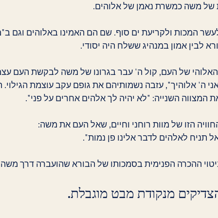
 של משה כמשרת נאמן של אלוהים.
עשר המכות ולקריעת ים סוף. שם הם האמינו באלוהים וגם ב"מ
רא לבין אמון במנהיג ששלח היה יסודי.
ן האלוהי של העם, קול ה' עבר בגרונו של משה לבקשת העם עצ
י ה' אלוהיך", עזבה נשמותיהם את גופם עקב עוצמת הגילוי. 
 המצווה השנייה: "לא יהיה לך אלהים אחרים על פני".
ויה הזו של מוות רוחני וחיים, שאל העם את משה:
אל תניח לאלהים לדבר אלינו פן נמות".
ביטוי ההכרה הפנימית בסמכותו של הבורא שהועברה דרך משה.
דיקים מנקודת מבט מוגבלת.