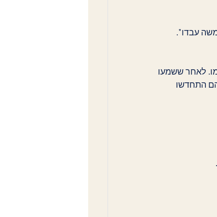
שה עבדו". 
מו. לאחר ששמעו 
הם התחדשו 