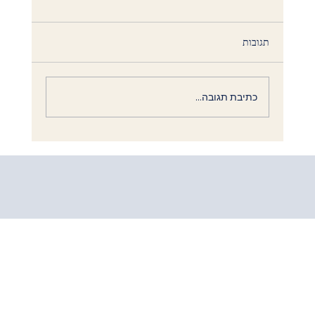
תגובות
כתיבת תגובה...
קהילת בני נואג': הרבה יותר מקבוצת אנשים.