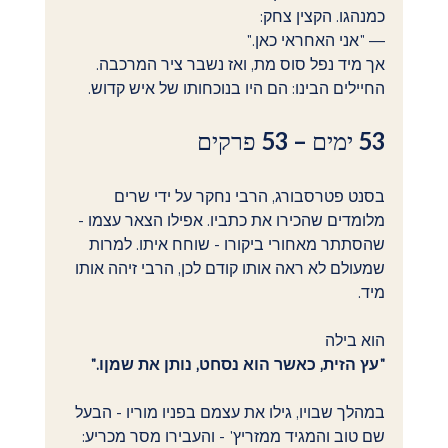
כמנהגו. הקצין צחק:
— "אני האחראי כאן."
אך מיד נפל סוס מת, ואז נשבר ציר המרכבה. 
החיילים הבינו: הם היו בנוכחותו של איש קדוש.
53 ימים – 53 פרקים
בסנט פטרסבורג, הרבי נחקר על ידי שרים 
מלומדים שהכירו את כתביו. אפילו הצאר עצמו - 
שהסתתר מאחורי ביקורו - שוחח איתו. למרות 
שמעולם לא ראה אותו קודם לכן, הרבי זיהה אותו 
מיד.
הוא בילה 
"עץ הזית, כאשר הוא נסחט, נותן את שמןו."
במהלך שבויו, גילו את עצמם בפניו מוריו - הבעל 
שם טוב והמגיד ממזריץ' - והעבירו מסר מכריע: