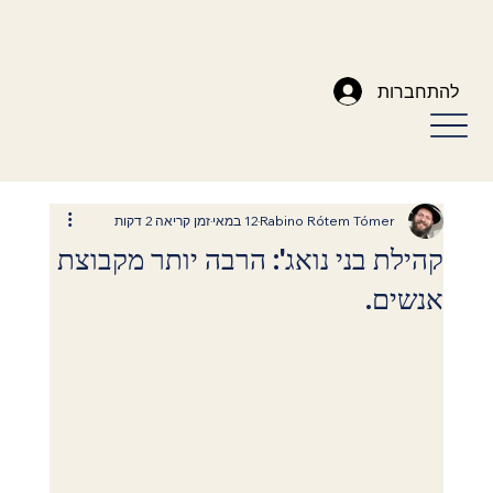
להתחברות
Rabino Rótem Tómer
12 במאי
זמן קריאה 2 דקות
קהילת בני נואג': הרבה יותר מקבוצת
אנשים.