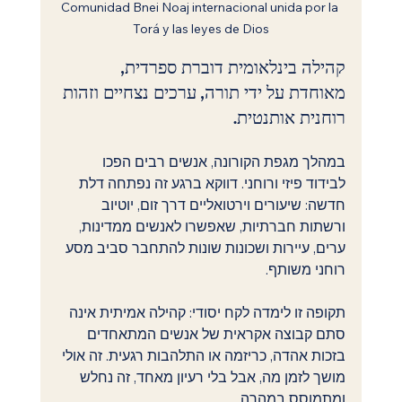
Comunidad Bnei Noaj internacional unida por la 
Torá y las leyes de Dios
קהילה בינלאומית דוברת ספרדית, 
מאוחדת על ידי תורה, ערכים נצחיים וזהות 
רוחנית אותנטית.
במהלך מגפת הקורונה, אנשים רבים הפכו 
לבידוד פיזי ורוחני. דווקא ברגע זה נפתחה דלת 
חדשה: שיעורים וירטואליים דרך זום, יוטיוב 
ורשתות חברתיות, שאפשרו לאנשים ממדינות, 
ערים, עיירות ושכונות שונות להתחבר סביב מסע 
רוחני משותף.
תקופה זו לימדה לקח יסודי: קהילה אמיתית אינה 
סתם קבוצה אקראית של אנשים המתאחדים 
בזכות אהדה, כריזמה או התלהבות רגעית. זה אולי 
מושך לזמן מה, אבל בלי רעיון מאחד, זה נחלש 
ומתמוסס במהרה.