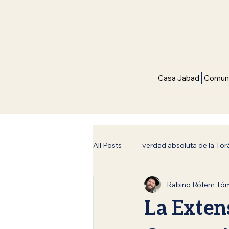
Casa Jabad
Comuni
All Posts
verdad absoluta de la Tor
Rabino Rótem Tó
Filosofía y Judaísmo
Espiritu
La Exten
Inspiración y Fe
Siete Leyes 