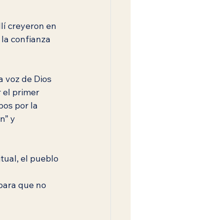
llí creyeron en 
 la confianza 
a voz de Dios 
 el primer 
os por la 
n” y 
ual, el pueblo 
para que no 