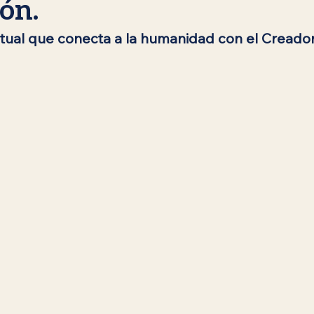
ón.
ritual que conecta a la humanidad con el Creador
siánica
Rebbe de Lubavitch
Jabad Lubavitch
Identi
haná
Sukot
Simjat Torá
Reflexiones Espirituales
tem
Kislev / Jánuca