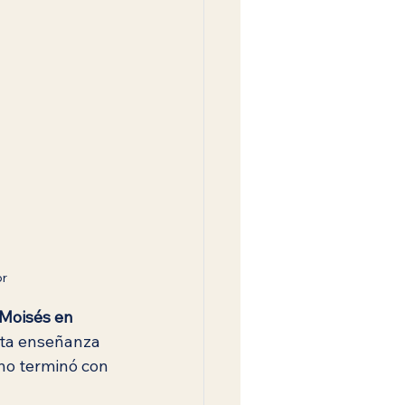
or
 Moisés en 
sta enseñanza 
no terminó con 