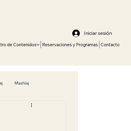
Iniciar sesión
tro de Contenidos
Reservaciones y Programas
Contacto
aj
Mashíaj
Torá
Camino hacia la Verdad
Conexión con el Creador