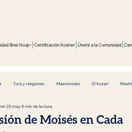
dad Bnei Noaj
Certificación Kosher
Únete a la Comunidad
Cen
á
Torá y religiones
Maimónides
El Kuzarí
Mashí
mer
20 may
6 min de lectura
alidad Universal
Bnei Noaj (Hijos de Noaj)
Reflexiones de 
sión de Moisés en Cada
Universales
Historia y Tradición
Superación Espiritual