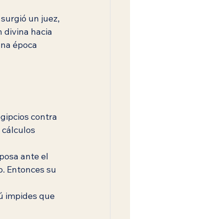
surgió un juez, 
n divina hacia 
una época 
gipcios contra 
 cálculos 
posa ante el 
o. Entonces su 
tú impides que 