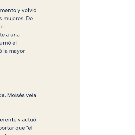
mento y volvió 
s mujeres. De 
o.
te a una 
rrió el 
ió la mayor 
a. Moisés veía 
erente y actuó 
ortar que “el 