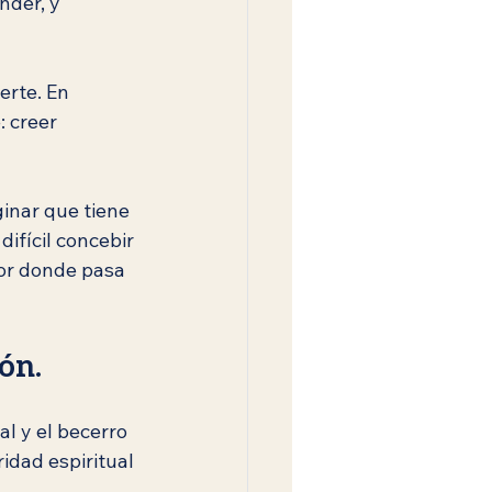
nder, y 
erte. En 
 creer 
inar que tiene 
ifícil concebir 
por donde pasa 
ión.
al y el becerro 
idad espiritual 