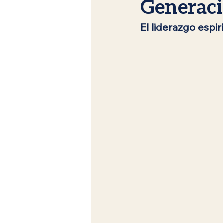
Generaci
El liderazgo espi
Judaísmo en Español
Era me
Festividades judías
Rosh Has
Enseñanzas del Rabino Tomer Ro