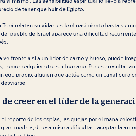
a sí mismo”. Esa sensibilidad espiritual lo llevó a repre
recio de tener que huir de Egipto.
la Torá relatan su vida desde el nacimiento hasta su mu
 del pueblo de Israel aparece una dificultad recurrente:
és.
ve frente a sí a un líder de carne y hueso, puede imag
, como cualquier otro ser humano. Por eso resulta tan d
sin ego propio, alguien que actúe como un canal puro 
n desviarse.
 de creer en el líder de la generac
 el reporte de los espías, las quejas por el maná celesti
 gran medida, de esa misma dificultad: aceptar la autor
o fiel de Dios.