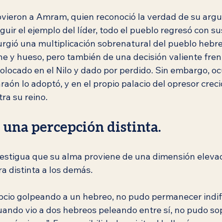
ieron a Amram, quien reconoció la verdad de su argu
guir el ejemplo del líder, todo el pueblo regresó con su
urgió una multiplicación sobrenatural del pueblo hebre
ne y hueso, pero también de una decisión valiente fren
colocado en el Nilo y dado por perdido. Sin embargo, ocu
araón lo adoptó, y en el propio palacio del opresor crec
ra su reino.
una percepción distinta.
testigua que su alma proviene de una dimensión elevad
a distinta a los demás.
pcio golpeando a un hebreo, no pudo permanecer indif
uando vio a dos hebreos peleando entre sí, no pudo sop