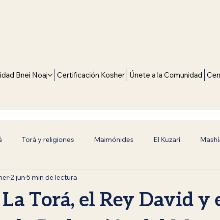
dad Bnei Noaj
Certificación Kosher
Únete a la Comunidad
Cen
á
Torá y religiones
Maimónides
El Kuzarí
Mashí
mer
2 jun
5 min de lectura
alidad Universal
Bnei Noaj (Hijos de Noaj)
Reflexiones de 
La Torá, el Rey David y 
Universales
Historia y Tradición
Superación Espiritual