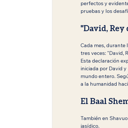
perfectos y evident
pruebas y los desafí
"David, Rey 
Cada mes, durante l
tres veces: "David, 
Esta declaración exp
iniciada por David y
mundo entero. Según
a la humanidad hacia
El Baal Shem
También en Shavuot 
jasídico.