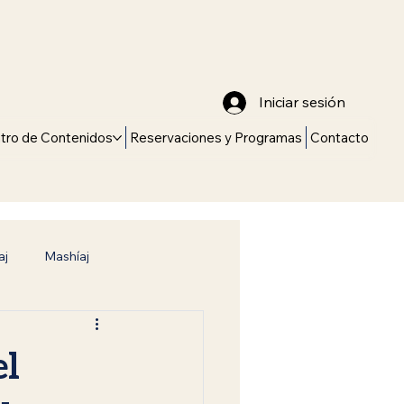
Iniciar sesión
tro de Contenidos
Reservaciones y Programas
Contacto
aj
Mashíaj
Torá
Camino hacia la Verdad
el
Conexión con el Creador