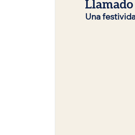
Llamado 
Una festivida
Judaísmo en Español
Era me
Festividades judías
Rosh Has
Enseñanzas del Rabino Tomer Ro