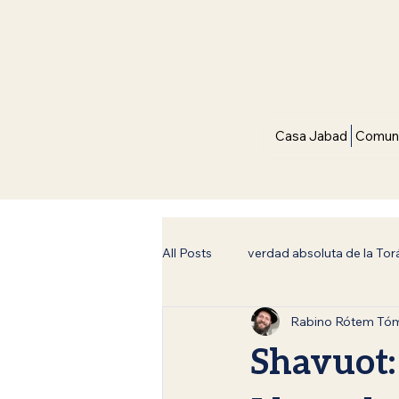
Casa Jabad
Comuni
All Posts
verdad absoluta de la Tor
Rabino Rótem Tó
Filosofía y Judaísmo
Espiritu
Shavuot: 
Inspiración y Fe
Siete Leyes 