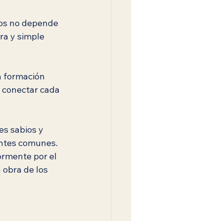
ios no depende 
ra y simple 
a formación 
 conectar cada 
s sabios y 
entes comunes. 
ormente por el 
 obra de los 