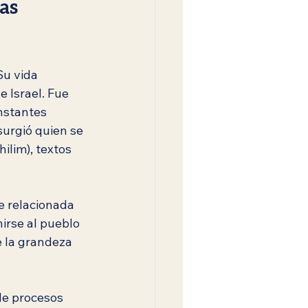
as 
Su vida 
e Israel. Fue 
nstantes 
urgió quien se 
ilim), textos 
 relacionada 
irse al pueblo 
e la grandeza 
de procesos 