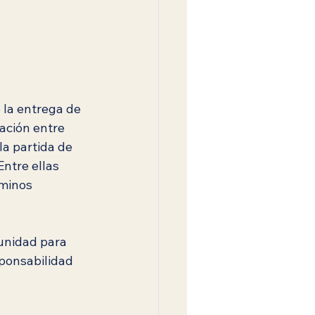
la entrega de 
ación entre 
a partida de 
ntre ellas 
minos 
unidad para 
sponsabilidad 