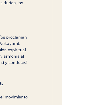
 dudas, las 
díos proclaman 
i Vekayam).
ón espiritual 
 y armonía al 
id y conducirá 
a.
del movimiento 