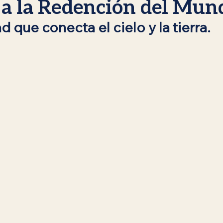
a la Redención del Mun
d que conecta el cielo y la tierra.
siánica
Rebbe de Lubavitch
Jabad Lubavitch
Identi
haná
Sukot
Simjat Torá
Reflexiones Espirituales
tem
Kislev / Jánuca