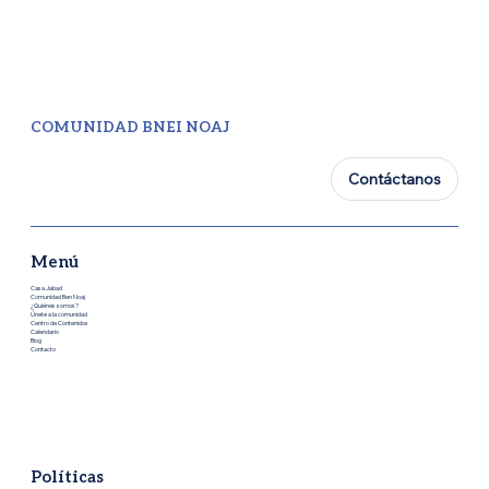
COMUNIDAD BNEI NOAJ
Contáctanos
Menú
Casa Jabad
Comunidad Ben Noaj
¿Quiénes somos?
Únete a la comunidad
Centro de Contenidos
Calendario
Blog
Contacto
Políticas