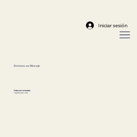
Iniciar sesión
Envíanos un Mensaje:
Únete a la Comunidad:
+593 99 287 1770