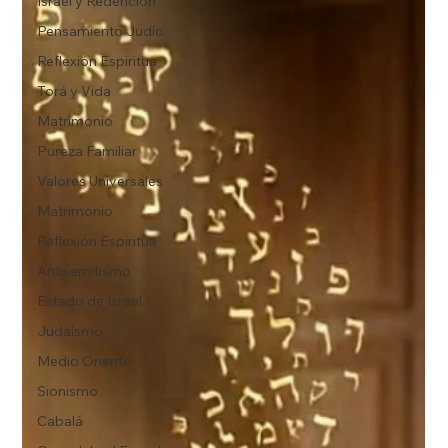
Israel y Redención
Pensamiento Judío
Reflexión Espiritua
Torá y Vida
Matrimonio
Pureza Familiar
Valores Universales
Matrimonio
Reflexión Espiritua
Antisemitismo
Estado de Israel
Judaísmo
Medio Oriente
Sionismo
Cabalá