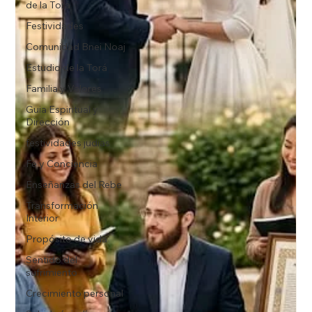
de la Torá
Festividades
Comunidad Bnei Noaj
Estudio de la Torá
Familia y Valores
Guia Espiritual y
Dirección
festividades judias
Fe y Conciencia
Enseñanzas del Rebe
Transformación
Interior
Propósito de vida
Sentido del
sufrimiento
Crecimiento personal