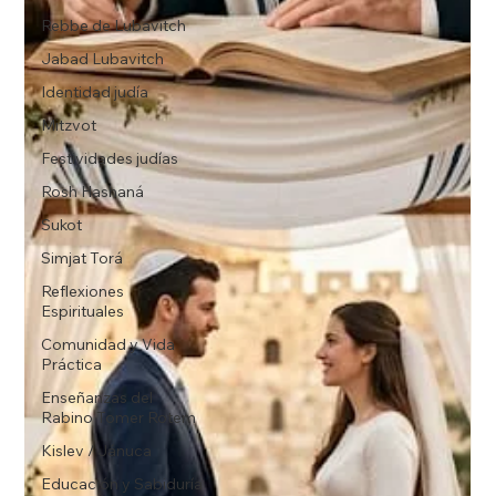
Rebbe de Lubavitch
Jabad Lubavitch
Identidad judía
Mitzvot
Festividades judías
Rosh Hashaná
Sukot
Simjat Torá
Reflexiones
Espirituales
Comunidad y Vida
Práctica
Enseñanzas del
Rabino Tomer Rotem
Kislev / Jánuca
Educación y Sabiduría