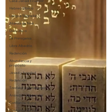
Casa Jabad Ecuador
Hebreo Bíblico
Lengua Sagrada
Alianza de Noé
Dios Único
Fe Primigenia
Libre Albedrío
Redención
Abundancia y
propósito
Jésed y bondad
Redención
Tzedaká y donaciones
Ansiedad y bienestar
Confianza divina
Confianza divina