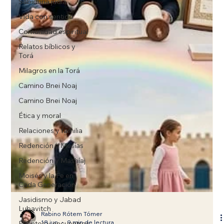
Sabiduría judía
Vida con sentido
Comunidad espiritual
Relatos bíblicos y
Torá
Milagros en la Torá
Camino Bnei Noaj
Camino Bnei Noaj
Ética y moral
Relaciones y familia
Redención y Mesías
Redención y Mashíaj
Moisés y la Fe en
Cada Generación
Jasidismo y Jabad
Lubavitch
Eventos y encuentros