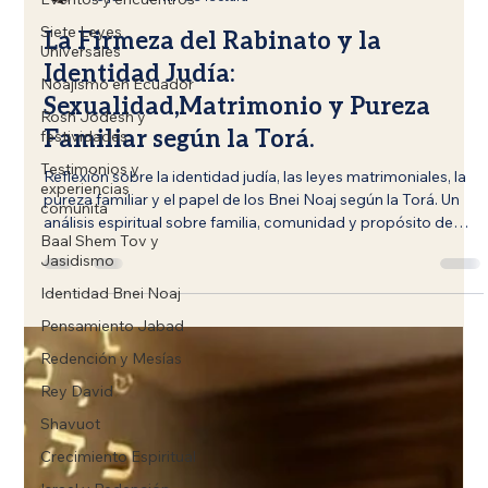
Siete Leyes
Rabino Rótem Tómer
Universales
18 jun
9 min de lectura
Noajismo en Ecuador
La Firmeza del Rabinato y la
Rosh Jodesh y
Identidad Judía:
festividades
Sexualidad,Matrimonio y Pureza
Testimonios y
experiencias
Familiar según la Torá.
comunita
Reflexión sobre la identidad judía, las leyes matrimoniales, la
Baal Shem Tov y
pureza familiar y el papel de los Bnei Noaj según la Torá. Un
Jasidismo
análisis espiritual sobre familia, comunidad y propósito de
Identidad Bnei Noaj
vida
Pensamiento Jabad
Redención y Mesías
Rey David
Shavuot
Crecimiento Espiritual