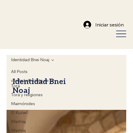
Iniciar sesión
Identidad Bnei Noaj
All Posts
Identidad Bnei
verdad absoluta de la
Torá
Noaj
Torá y religiones
Maimónides
El Kuzarí
Mashíaj
Mashíaj