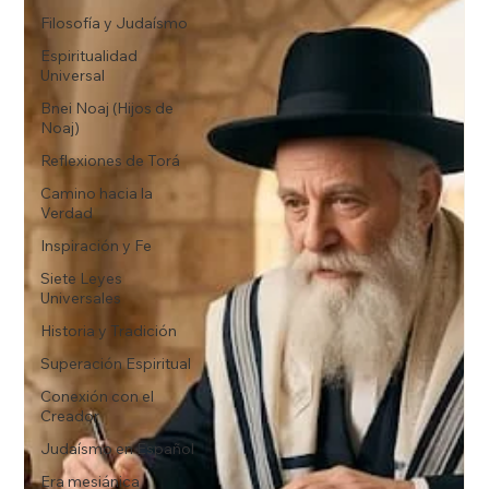
Filosofía y Judaísmo
Espiritualidad
Universal
Bnei Noaj (Hijos de
Noaj)
Reflexiones de Torá
Camino hacia la
Verdad
Inspiración y Fe
Siete Leyes
Universales
Historia y Tradición
Superación Espiritual
Conexión con el
Creador
Judaísmo en Español
Era mesiánica