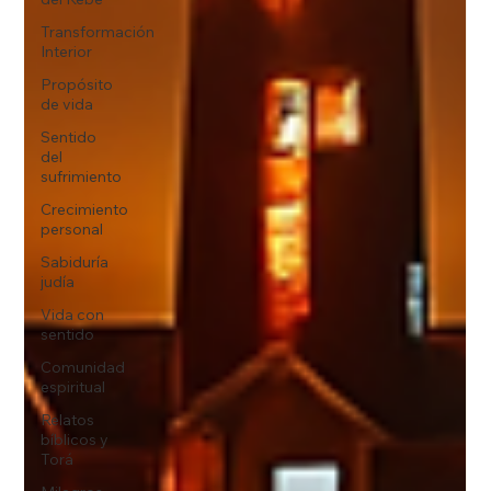
Transformación
Interior
Propósito
de vida
Sentido
del
sufrimiento
Crecimiento
personal
Sabiduría
judía
Vida con
sentido
Comunidad
espiritual
Relatos
bíblicos y
Torá