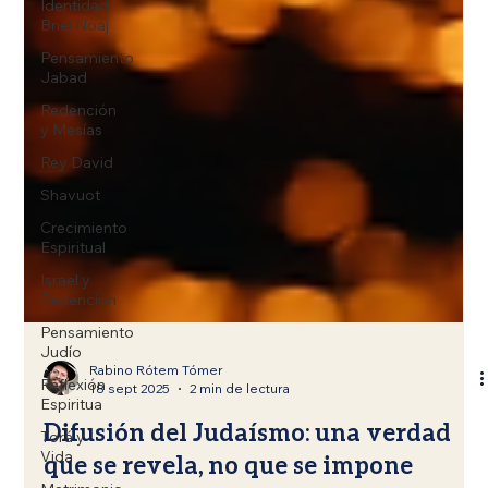
Identidad
Bnei Noaj
Pensamiento
Jabad
Redención
y Mesías
Rey David
Shavuot
Crecimiento
Espiritual
Israel y
Redención
Pensamiento
Judío
Reflexión
Espiritua
Rabino Rótem Tómer
18 sept 2025
2 min de lectura
Torá y
Vida
Difusión del Judaísmo: una verdad