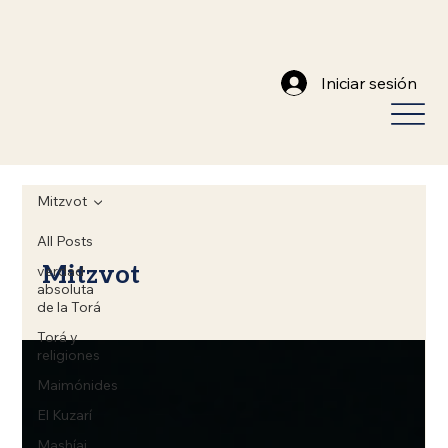
Iniciar sesión
Mitzvot
All Posts
Mitzvot
verdad
absoluta
de la Torá
Torá y
religiones
Maimónides
El Kuzarí
Mashíaj