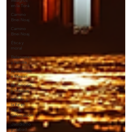
Milagros
en la Torá
Camino
Bnei Noaj
Camino
Bnei Noaj
Ética y
moral
Relaciones
y familia
Redención
y Mesías
Redención
y Mashíaj
Moisés y
la Fe en
Cada
Generación
Jasidismo
y Jabad