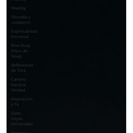
Mashíaj
Filosofía y
Judaísmo
Espiritualidad
Universal
Bnei Noaj
(Hijos de
Noaj)
Reflexiones
de Torá
Camino
hacia la
Verdad
Inspiración
y Fe
Siete
Leyes
Universales
Historia y