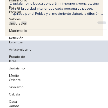
Matrimonio
que se revela, no que se impone
Pureza
Familiar
El judaísmo no busca convertir ni imponer creencias, sino
revelar la verdad interior que cada persona ya posee.
Valores
Inspirado por el Rebbe y el movimiento Jabad, la difusión
Universales
judía consiste en compartir luz, conocimiento y práctica con
Matrimonio
quienes lo necesitan, recordando que cada judío mantiene su
Reflexión
identidad y que la humanidad entera, como hijos de Noé,
Espiritua
puede reconectarse con Dios a través de la Torá y las mitzvot.
Antisemitismo
Estado de
Israel
Judaísmo
Medio
Oriente
Sionismo
Cabalá
Casa
Jabad