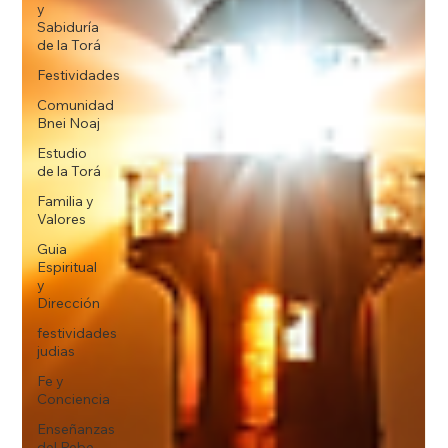
y
Sabiduría
de la Torá
Festividades
Comunidad
Bnei Noaj
Estudio
de la Torá
Familia y
Valores
Guia
Espiritual
y
Dirección
festividades
judias
Fe y
Conciencia
Enseñanzas
del Rebe