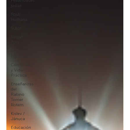
Festividades
judías
Rosh
Hashaná
Sukot
Simjat
Torá
Reflexiones
Espirituales
Comunidad
y Vida
Práctica
Enseñanzas
del
Rabino
Tomer
Rotem
Kislev /
Jánuca
Educación