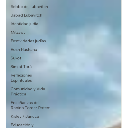
Rebbe de Lubavitch
Jabad Lubavitch
Identidad judía
Mitzvot
Festividades judías
Rosh Hashaná
Sukot
Simjat Torá
Reflexiones
Espirituales
Comunidad y Vida
Práctica
Enseñanzas del
Rabino Tomer Rotem
Kislev / Jánuca
Educación y