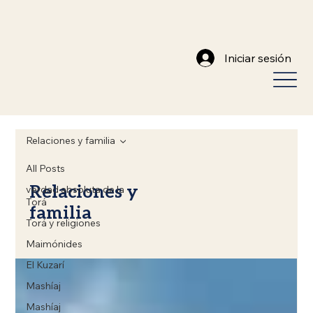
Iniciar sesión
Relaciones y familia
All Posts
Relaciones y
verdad absoluta de la
Torá
familia
Torá y religiones
Maimónides
El Kuzarí
Mashíaj
Mashíaj