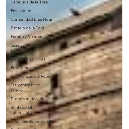
Sabiduría de la Torá
Festividades
Comunidad Bnei Noaj
Estudio de la Torá
Familia y Valores
Guia Espiritual y
Dirección
festividades judias
Fe y Conciencia
Enseñanzas del Rebe
Transformación
Interior
Propósito de vida
Sentido del
sufrimiento
Crecimiento personal