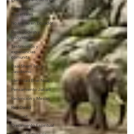
Siete Leyes
Universales
Noajismo en Ecuador
Rosh Jodesh y
festividades
Testimonios y
experiencias
comunita
Baal Shem Tov y
Jasidismo
Identidad Bnei Noaj
Pensamiento Jabad
Redención y Mesías
Rey David
Shavuot
Crecimiento Espiritual