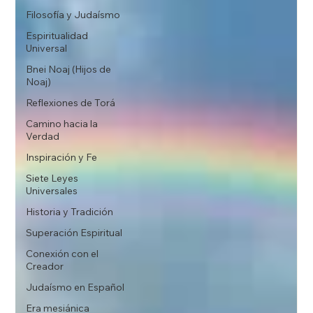
Filosofía y Judaísmo
Espiritualidad
Universal
Bnei Noaj (Hijos de
Noaj)
Reflexiones de Torá
Camino hacia la
Verdad
Inspiración y Fe
Siete Leyes
Universales
Historia y Tradición
Superación Espiritual
Conexión con el
Creador
Judaísmo en Español
Era mesiánica