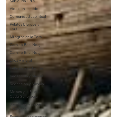
Sabiduría judía
Vida con sentido
Comunidad espiritual
Relatos bíblicos y
Torá
Milagros en la Torá
Camino Bnei Noaj
Camino Bnei Noaj
Ética y moral
Relaciones y familia
Redención y Mesías
Redención y Mashíaj
Moisés y la Fe en
Cada Generación
Jasidismo y Jabad
Lubavitch
Eventos y encuentros