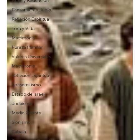
Israel y Redención
Pensamiento Judío
Reflexión Espiritua
Torá y Vida
Matrimonio
Pureza Familiar
Valores Universales
Matrimonio
Reflexión Espiritua
Antisemitismo
Estado de Israel
Judaísmo
Medio Oriente
Sionismo
Cabalá