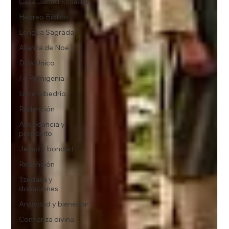
Casa Jabad Ecuador
Hebreo Bíblico
Lengua Sagrada
Alianza de Noé
Dios Único
Fe Primigenia
Libre Albedrío
Redención
Abundancia y
propósito
Jésed y bondad
Redención
Tzedaká y
donaciones
Ansiedad y bienestar
Confianza divina