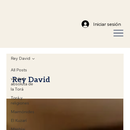
Iniciar sesión
Rey David
All Posts
Rey David
verdad
absoluta de
la Torá
Torá y
religiones
Maimónides
El Kuzarí
Mashíaj