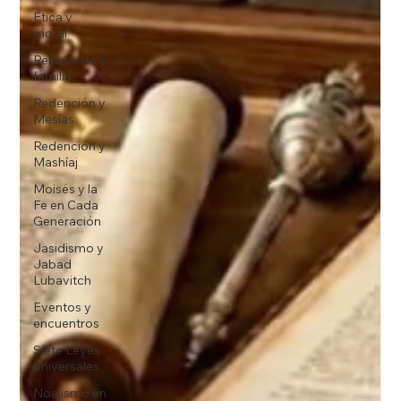
Ética y
moral
Relaciones y
familia
Redención y
Mesías
Redención y
Mashíaj
Moisés y la
Fe en Cada
Generación
Jasidismo y
Jabad
Lubavitch
Eventos y
encuentros
Siete Leyes
Universales
Noajismo en