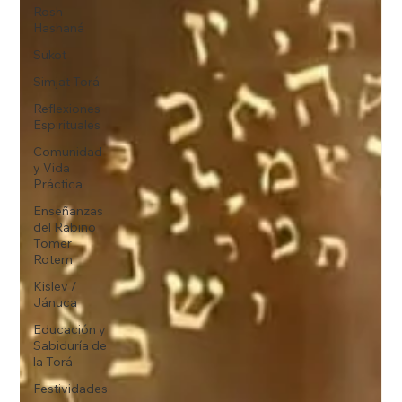
Rosh
Hashaná
Sukot
Simjat Torá
Reflexiones
Espirituales
Comunidad
y Vida
Práctica
Enseñanzas
del Rabino
Tomer
Rotem
Kislev /
Jánuca
Educación y
Sabiduría de
la Torá
Festividades