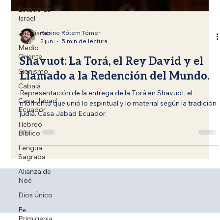
Estado de
Israel
Judaísmo
Medio
Rabino Rótem Tómer
Oriente
2 jun
5 min de lectura
Sionismo
Shavuot: La Torá, el Rey David y el
Cabalá
Llamado a la Redención del Mundo.
Casa Jabad
Ecuador
Representación de la entrega de la Torá en Shavuot, el
momento que unió lo espiritual y lo material según la tradición
Hebreo
Bíblico
judía. Casa Jabad Ecuador.
Lengua
Sagrada
Alianza de
Noé
Dios Único
Fe
Primigenia