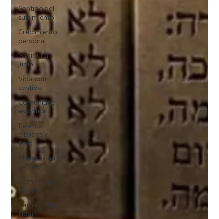
Sentido del
sufrimiento
Crecimiento
personal
Sabiduría
judía
Vida con
sentido
Comunidad
espiritual
Relatos
bíblicos y
Torá
Milagros en
la Torá
Camino Bnei
Noaj
Camino Bnei
Noaj