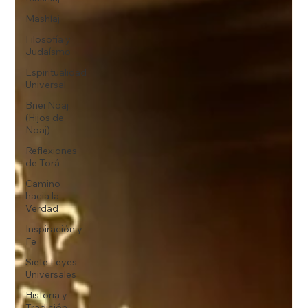
Mashíaj
Filosofía y
Judaísmo
Espiritualidad
Universal
Bnei Noaj
(Hijos de
Noaj)
Reflexiones
de Torá
Camino
hacia la
Verdad
Inspiración y
Fe
Siete Leyes
Universales
Historia y
Tradición