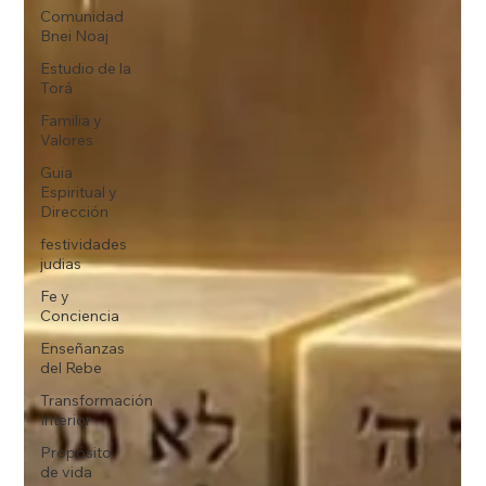
Comunidad
Bnei Noaj
Estudio de la
Torá
Familia y
Valores
Guia
Espiritual y
Dirección
festividades
judias
Fe y
Conciencia
Enseñanzas
del Rebe
Transformación
Interior
Propósito
de vida