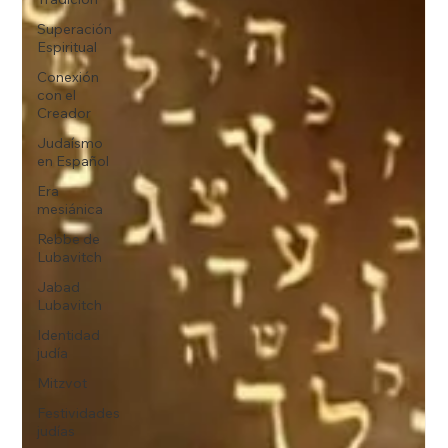
Superación
Espiritual
Conexión
con el
Creador
Judaísmo
en Español
Era
mesiánica
Rebbe de
Lubavitch
Jabad
Lubavitch
Identidad
judía
Mitzvot
Festividades
judías