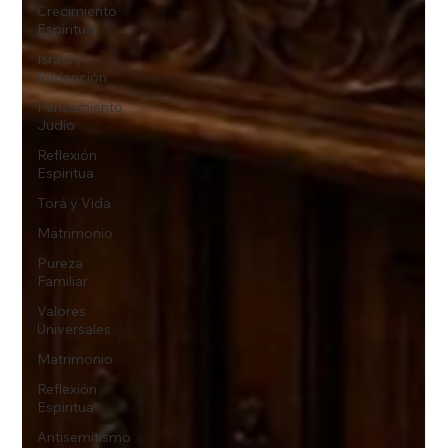
Crecimiento
Espiritual
Israel y
Redención
Pensamiento
Judío
Reflexión
Espiritua
Torá y Vida
Matrimonio
Pureza
Familiar
Valores
Universales
Matrimonio
Reflexión
Espiritua
Antisemitismo