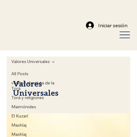
Iniciar sesión
Valores Universales
All Posts
Valores
verdad absoluta de la
Torá
Universales
Torá y religiones
Maimónides
El Kuzarí
Mashíaj
Mashíaj