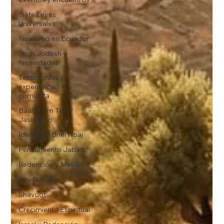
Siete Leyes
Universales
Noajismo en Ecuador
Rosh Jodesh y
festividades
Testimonios y
experiencias
comunita
Baal Shem Tov y
Jasidismo
Identidad Bnei Noaj
Pensamiento Jabad
Redención y Mesías
Rey David
Shavuot
Crecimiento Espiritual