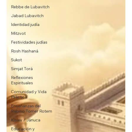
Rebbe de Lubavitch
Jabad Lubavitch
Identidad judía
Mitzvot
Festividades judías
Rosh Hashaná
Sukot
Simjat Torá
Reflexiones
Espirituales
Comunidad y Vida
Práctica
Enseñanzas del
Rabino Tomer Rotem
Kislev / Jánuca
Educación y