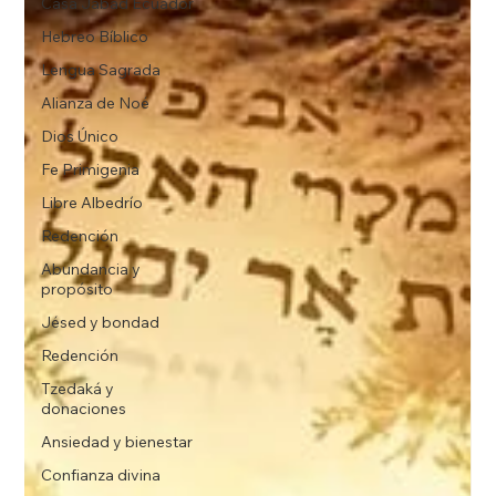
Casa Jabad Ecuador
Hebreo Bíblico
Lengua Sagrada
Alianza de Noé
Dios Único
Fe Primigenia
Libre Albedrío
Redención
Abundancia y
propósito
Jésed y bondad
Redención
Tzedaká y
donaciones
Ansiedad y bienestar
Confianza divina