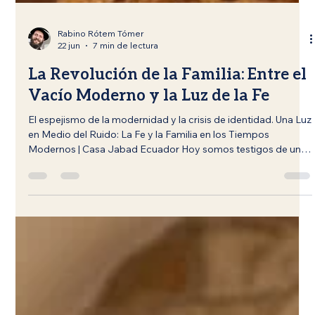
Rabino Rótem Tómer
22 jun
7 min de lectura
La Revolución de la Familia: Entre el
Vacío Moderno y la Luz de la Fe
El espejismo de la modernidad y la crisis de identidad. Una Luz
en Medio del Ruido: La Fe y la Familia en los Tiempos
Modernos | Casa Jabad Ecuador Hoy somos testigos de un
fenómeno creciente: la vida moderna fomenta la
individualidad extrema. Caminamos hacia una sociedad de
personas solitarias que buscan el abrazo, el calor humano y la
estimulación de oxitocina en las mascotas, intentando así
mitigar una profunda soledad. En contraste, la Torá santifica
los valores familiare