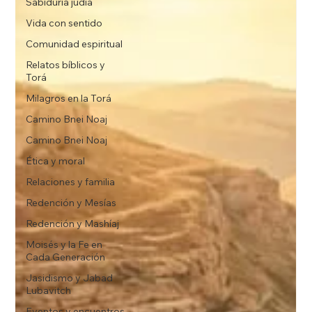
Sabiduría judía
Vida con sentido
Comunidad espiritual
Relatos bíblicos y
Torá
Milagros en la Torá
Camino Bnei Noaj
Camino Bnei Noaj
Ética y moral
Relaciones y familia
Redención y Mesías
Redención y Mashíaj
Moisés y la Fe en
Cada Generación
Jasidismo y Jabad
Lubavitch
Eventos y encuentros