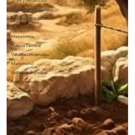
Israel y Redención
Pensamiento Judío
Reflexión Espiritua
Torá y Vida
Matrimonio
Pureza Familiar
Valores Universales
Matrimonio
Reflexión Espiritua
Antisemitismo
Estado de Israel
Judaísmo
Medio Oriente
Sionismo
Cabalá