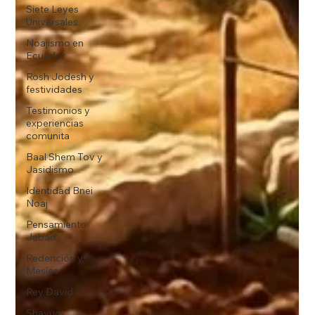
Siete Leyes
Universales
Noajismo en
Ecuador
Rosh Jodesh y
festividades
Testimonios y
experiencias
comunita
Baal Shem Tov y
Jasidismo
Identidad Bnei
Noaj
Pensamiento
Jabad
Redención y
Mesías
Rey David
Shavuot