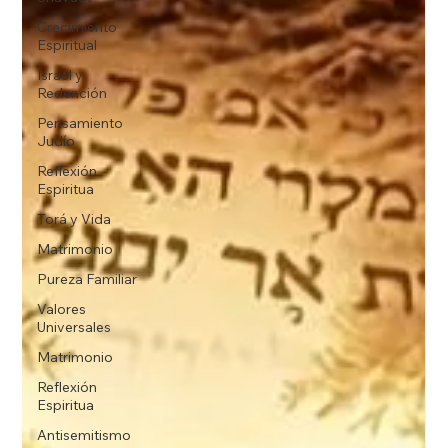
Crecimiento
Espiritual
Israel y
Redención
Pensamiento
Judío
Reflexión
Espiritua
Torá y Vida
Matrimonio
Pureza Familiar
Valores
Universales
Matrimonio
Reflexión
Espiritua
Antisemitismo