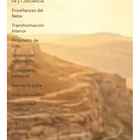
Fe y Conciencia
Enseñanzas del
Rebe
Transformación
Interior
Propósito de
vida
Sentido del
sufrimiento
Crecimiento
personal
Sabiduría judía
Vida con sentido
Comunidad
espiritual
Relatos bíblicos
y Torá
Milagros en la
Torá