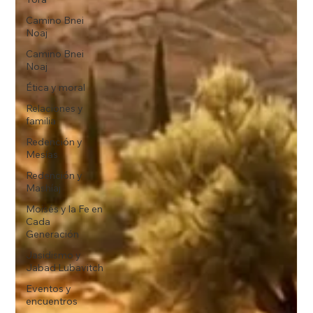
Camino Bnei
Noaj
Camino Bnei
Noaj
Ética y moral
Relaciones y
familia
Redención y
Mesías
Redención y
Mashíaj
Moisés y la Fe en
Cada
Generación
Jasidismo y
Jabad Lubavitch
Eventos y
encuentros