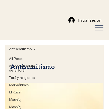
Iniciar sesión
Antisemitismo
All Posts
Antisemitismo
verdad absoluta
de la Torá
Torá y religiones
Maimónides
El Kuzarí
Mashíaj
Mashíaj