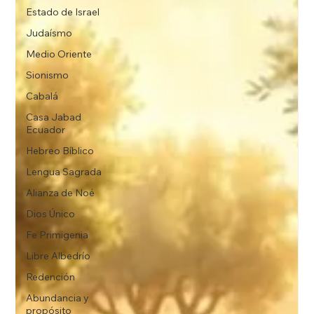
Estado de Israel
Judaísmo
Medio Oriente
Sionismo
Cabalá
Casa Jabad
Ecuador
Hebreo Bíblico
Lengua Sagrada
Alianza de Noé
Dios Único
Fe Primigenia
Libre Albedrío
Redención
Abundancia y
propósito