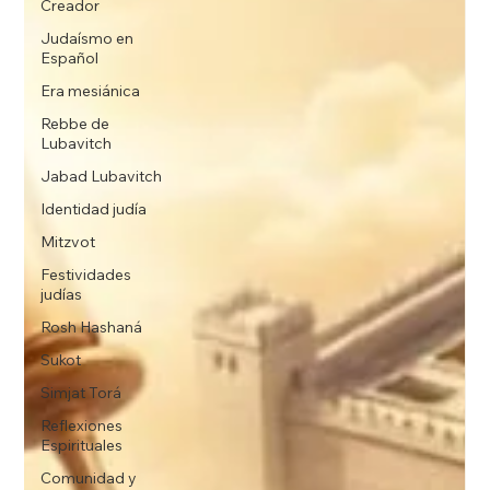
Creador
Judaísmo en
Español
Era mesiánica
Rebbe de
Lubavitch
Jabad Lubavitch
Identidad judía
Mitzvot
Festividades
judías
Rosh Hashaná
Sukot
Simjat Torá
Reflexiones
Espirituales
Comunidad y