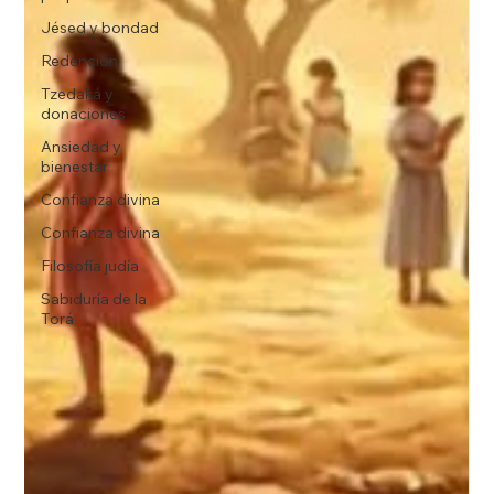
Jésed y bondad
Redención
Tzedaká y
donaciones
Ansiedad y
bienestar
Confianza divina
Confianza divina
Filosofía judía
Sabiduría de la
Torá