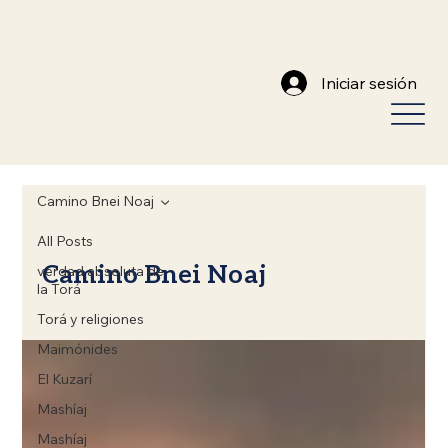
Iniciar sesión
Camino Bnei Noaj
All Posts
Camino Bnei Noaj
verdad absoluta de
la Torá
Torá y religiones
Maimónides
El Kuzarí
Mashíaj
Mashíaj