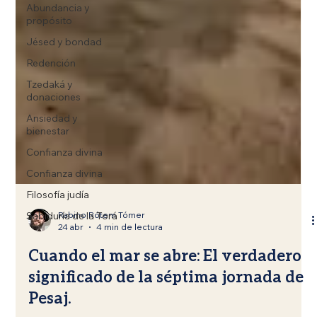
Abundancia y
propósito
Jésed y bondad
Redención
Tzedaká y
donaciones
Ansiedad y
bienestar
Confianza divina
Confianza divina
Filosofía judía
Sabiduría de la Torá
Rabino Rótem Tómer
24 abr
4 min de lectura
Cuando el mar se abre: El verdadero
significado de la séptima jornada de