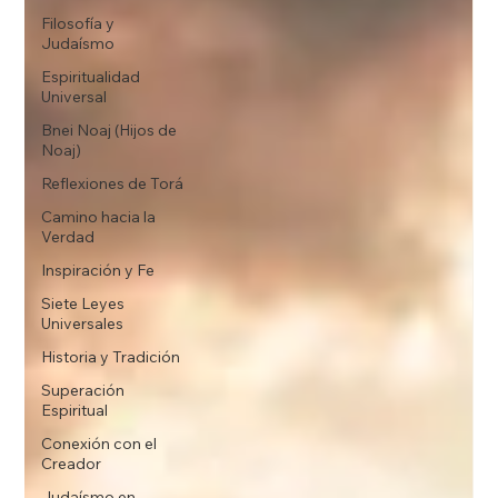
Filosofía y
Judaísmo
Espiritualidad
Universal
Bnei Noaj (Hijos de
Noaj)
Reflexiones de Torá
Camino hacia la
Verdad
Inspiración y Fe
Siete Leyes
Universales
Historia y Tradición
Superación
Espiritual
Conexión con el
Creador
Judaísmo en