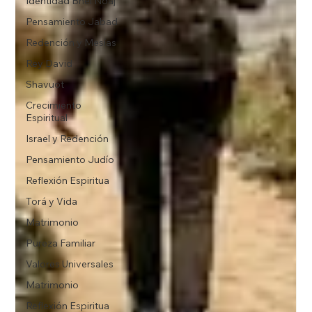
Identidad Bnei Noaj
Pensamiento Jabad
Redención y Mesías
Rey David
Shavuot
Crecimiento
Espiritual
Israel y Redención
Pensamiento Judío
Reflexión Espiritua
Torá y Vida
Matrimonio
Pureza Familiar
Valores Universales
Matrimonio
Reflexión Espiritua