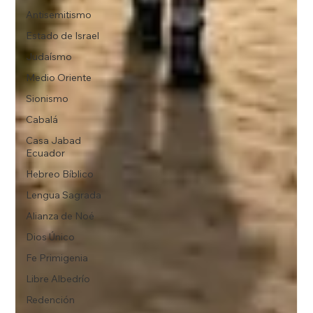
Antisemitismo
Estado de Israel
Judaísmo
Medio Oriente
Sionismo
Cabalá
Casa Jabad
Ecuador
Hebreo Bíblico
Lengua Sagrada
Alianza de Noé
Dios Único
Fe Primigenia
Libre Albedrío
Redención