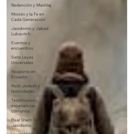
Redención y Mashíaj
Moisés y la Fe en
Cada Generación
Jasidismo y Jabad
Lubavitch
Eventos y
encuentros
Siete Leyes
Universales
Noajismo en
Ecuador
Rosh Jodesh y
festividades
Testimonios y
experiencias
comunita
Baal Shem Tov y
Jasidismo