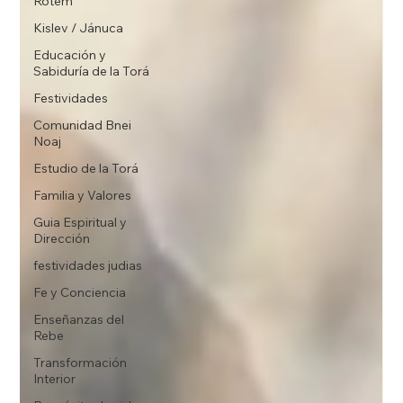
Rotem
Kislev / Jánuca
Educación y
Sabiduría de la Torá
Festividades
Comunidad Bnei
Noaj
Estudio de la Torá
Familia y Valores
Guia Espiritual y
Dirección
festividades judias
Fe y Conciencia
Enseñanzas del
Rebe
Transformación
Interior