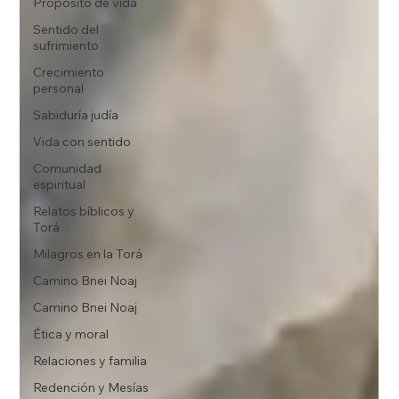
Propósito de vida
Sentido del
sufrimiento
Crecimiento
personal
Sabiduría judía
Vida con sentido
Comunidad
espiritual
Relatos bíblicos y
Torá
Milagros en la Torá
Camino Bnei Noaj
Camino Bnei Noaj
Ética y moral
Relaciones y familia
Redención y Mesías