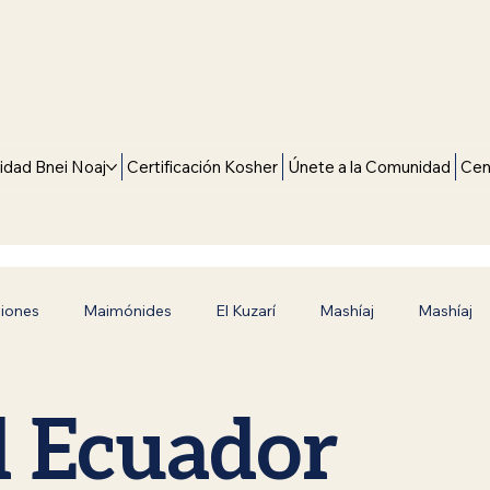
dad Bnei Noaj
Certificación Kosher
Únete a la Comunidad
Cen
giones
Maimónides
El Kuzarí
Mashíaj
Mashíaj
Camino hacia la Verdad
Inspiración y Fe
Siete Leyes 
d Ecuador
Judaísmo en Español
Era mesiánica
Rebbe de Luba