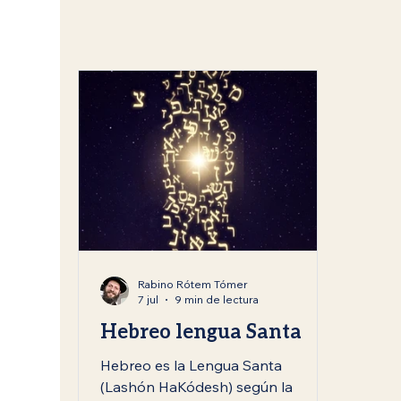
Mitzvot
Festividades judías
Rosh Hashan
Enseñanzas del Rabino Tomer Rotem
Kislev /
Rabino Rótem Tómer
7 jul
9 min de lectura
Hebreo lengua Santa
Hebreo es la Lengua Santa
(Lashón HaKódesh) según la