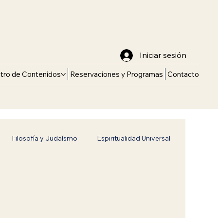
Iniciar sesión
tro de Contenidos
Reservaciones y Programas
Contacto
Filosofía y Judaísmo
Espiritualidad Universal
Universales
Historia y Tradición
vitch
Jabad Lubavitch
Identidad judía