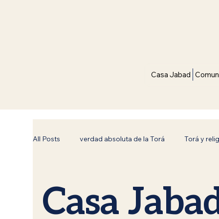
Casa Jabad
Comuni
All Posts
verdad absoluta de la Torá
Torá y reli
Bnei Noaj (Hijos de Noaj)
Reflexiones de Torá
Casa Jaba
Superación Espiritual
Conexión con el Creador