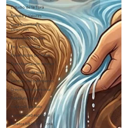
Estudio de la Torá
Familia y Valores
Guia Espiritual y
Dirección
festividades judias
Fe y Conciencia
Enseñanzas del Rebe
Transformación Interior
Propósito de vida
Sentido del sufrimiento
Crecimiento personal
Sabiduría judía
Vida con sentido
Comunidad espiritual
Relatos bíblicos y Torá