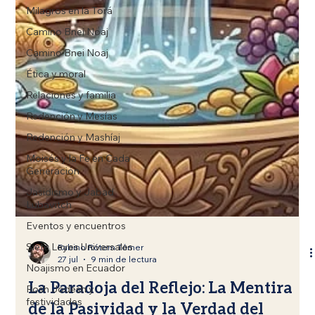
Milagros en la Torá
Camino Bnei Noaj
Camino Bnei Noaj
Ética y moral
Relaciones y familia
Redención y Mesías
Redención y Mashíaj
Moisés y la Fe en Cada
Generación
Jasidismo y Jabad
Lubavitch
Eventos y encuentros
Siete Leyes Universales
Noajismo en Ecuador
Rosh Jodesh y
Rabino Rótem Tómer
festividades
27 jul
9 min de lectura