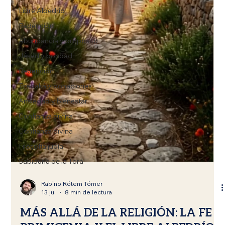
Libre Albedrío
Redención
Abundancia y propósito
Jésed y bondad
Redención
Tzedaká y donaciones
Ansiedad y bienestar
Confianza divina
Confianza divina
Filosofía judía
Sabiduría de la Torá