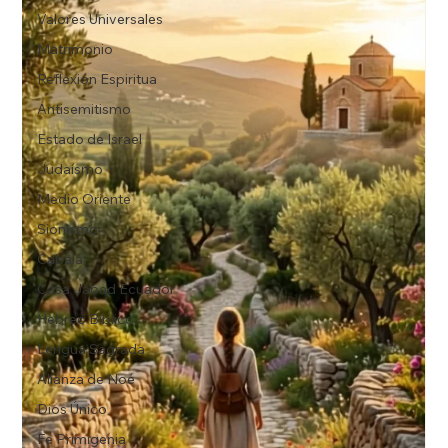
Valores Universales
Matrimonio
Reflexión Espiritua
Antisemitismo
Estado de Israel
Judaísmo
Medio Oriente
Sionismo
Cabalá
Casa Jabad Ecuador
Hebreo Bíblico
Lengua Sagrada
Alianza de Noé
Dios Único
Fe Primigenia