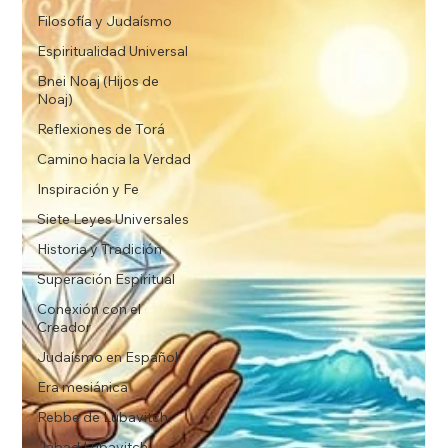
Filosofía y Judaísmo
Espiritualidad Universal
Bnei Noaj (Hijos de
Noaj)
Reflexiones de Torá
Camino hacia la Verdad
Inspiración y Fe
Siete Leyes Universales
Historia y Tradición
Superación Espiritual
Conexión con el
Creador
Judaísmo en Español
Era mesiánica
Rebbe de Lubavitch
Jabad Lubavitch