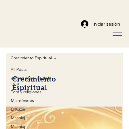
Iniciar sesión
Crecimiento Espiritual
All Posts
Crecimiento
verdad absoluta de la
Torá
Espiritual
Torá y religiones
Maimónides
El Kuzarí
Mashíaj
Mashíaj