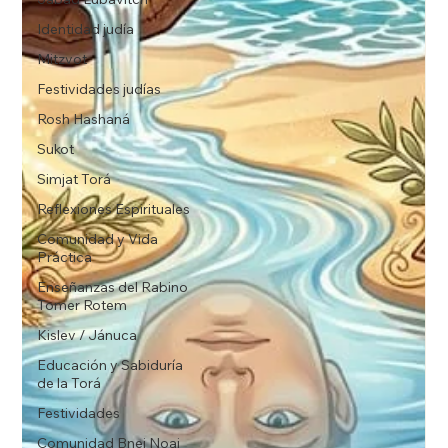
Identidad judía
Mitzvot
Festividades judías
Rosh Hashaná
Sukot
Simjat Torá
Reflexiones Espirituales
Comunidad y Vida
Práctica
Enseñanzas del Rabino
Tomer Rotem
Kislev / Jánuca
Educación y Sabiduría
de la Torá
Festividades
Comunidad Bnei Noaj