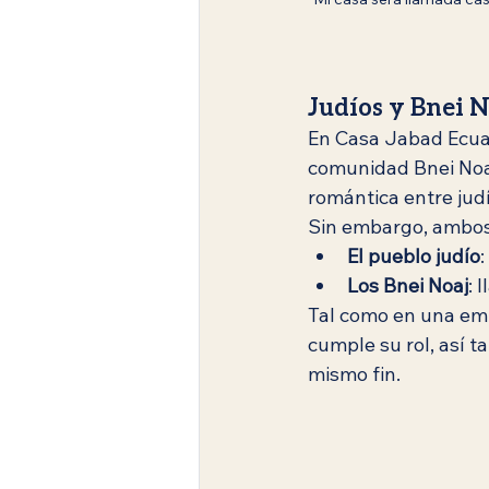
Judíos y Bnei 
En Casa Jabad Ecuad
comunidad Bnei Noaj.
romántica entre judí
Sin embargo, ambos
El pueblo judío
:
Los Bnei Noaj
: 
Tal como en una empr
cumple su rol, así t
mismo fin.