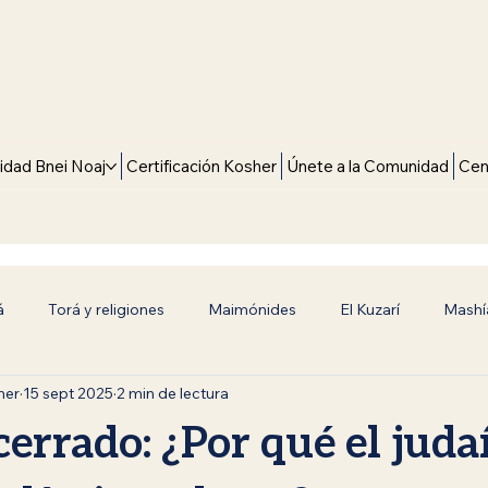
dad Bnei Noaj
Certificación Kosher
Únete a la Comunidad
Cen
á
Torá y religiones
Maimónides
El Kuzarí
Mashí
mer
15 sept 2025
2 min de lectura
alidad Universal
Bnei Noaj (Hijos de Noaj)
Reflexiones de 
cerrado: ¿Por qué el jud
Universales
Historia y Tradición
Superación Espiritual