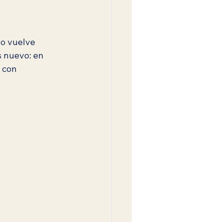
dad judía
Mitzvot
o vuelve 
s nuevo: en 
 con 
Comunidad y Vida Práctica