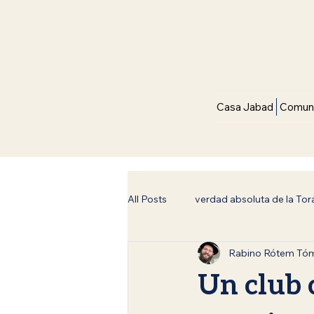
Casa Jabad
Comuni
All Posts
verdad absoluta de la Tor
Rabino Rótem Tó
Filosofía y Judaísmo
Espiritu
Un club 
Inspiración y Fe
Siete Leyes 