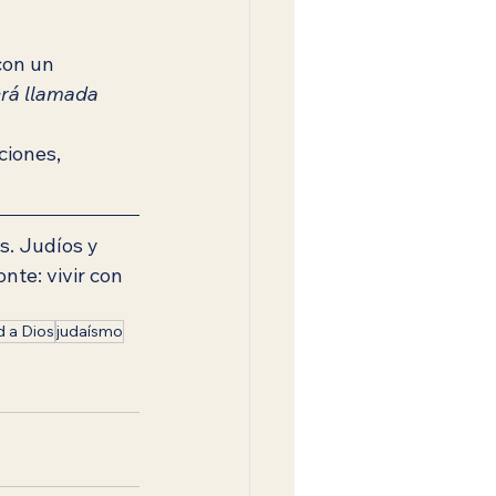
con un 
erá llamada 
ciones, 
s. Judíos y 
te: vivir con 
d a Dios
judaísmo