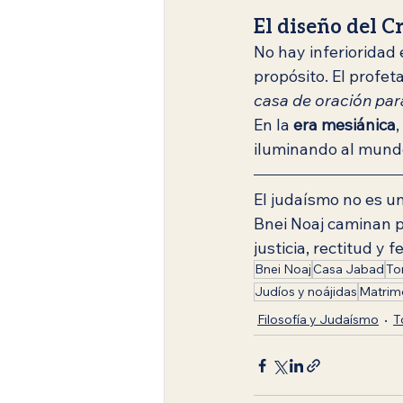
El diseño del C
No hay inferioridad 
propósito. El profet
casa de oración par
En la 
era mesiánica
,
iluminando al mundo h
El judaísmo no es un
Bnei Noaj caminan p
justicia, rectitud y 
Bnei Noaj
Casa Jabad
Tor
Judíos y noájidas
Matrim
Filosofía y Judaísmo
T