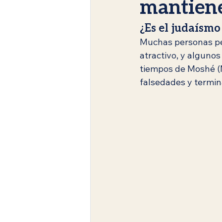
mantiene
¿Es el judaísmo
Judaísmo en Español
Era me
Muchas personas per
atractivo, y algunos
tiempos de Moshé (M
Festividades judías
Rosh Has
falsedades y termin
Enseñanzas del Rabino Tomer Ro