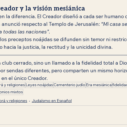
reador y la visión mesiánica
en la diferencia. El Creador diseñó a cada ser humano 
a anunció respecto al Templo de Jerusalén: 
“Mi casa s
a todas las naciones”
.
 los preceptos noájidas se difunden sin temor ni restric
acia la justicia, la rectitud y la unicidad divina.
 club cerrado, sino un llamado a la fidelidad total a Dio
or sendas diferentes, pero comparten un mismo horizon
fe en el único Creador.
á y religiones
Leyes noájidas
Cementerio judío
Era mesiánica
fidelida
onios mixtos
orá y religiones
Judaísmo en Español