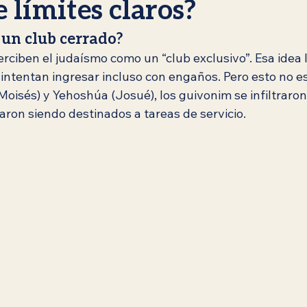
 límites claros?
 un club cerrado?
siánica
Rebbe de Lubavitch
Jabad Lubavitch
Identi
ciben el judaísmo como un “club exclusivo”. Esa idea l
 intentan ingresar incluso con engaños. Pero esto no e
oisés) y Yehoshúa (Josué), los guivonim se infiltraron
haná
Sukot
Simjat Torá
Reflexiones Espirituales
aron siendo destinados a tareas de servicio.
tem
Kislev / Jánuca