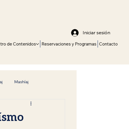
Iniciar sesión
tro de Contenidos
Reservaciones y Programas
Contacto
aj
Mashíaj
Torá
Camino hacia la Verdad
aísmo
Conexión con el Creador