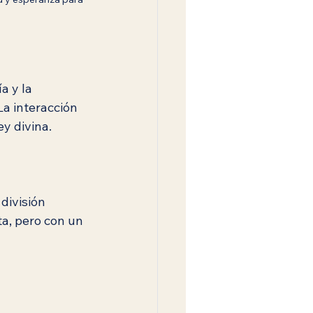
 y la 
La interacción 
ey divina.
división 
ta, pero con un 