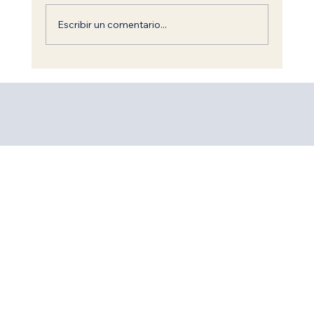
Escribir un comentario...
Salir de Babel: El Camino Espiritual
hacia las Siete Leyes Universales