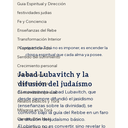
Guia Espiritual y Dirección
festividades judias
Fe y Conciencia
Enseñanzas del Rebe
Transformación Interior
Compartir la Torá no es imponer, es encender la 
Propósito de vida
chispa espiritual que cada alma ya posee.
Sentido del sufrimiento
Crecimiento personal
Jabad Lubavitch y la 
Sabiduría judía
difusión del judaísmo
Vida con sentido
El movimiento Jabad Lubavitch, que 
Comunidad espiritual
desde siempre difundió el jasidismo 
Relatos bíblicos y Torá
(enseñanzas sobre la divinidad), se 
Milagros en la Torá
convirtió bajo la guía del Rebbe en un faro 
Camino Bnei Noaj
de difusión del judaísmo básico.
El objetivo no es convertir, sino revelar lo 
Camino Bnei Noaj