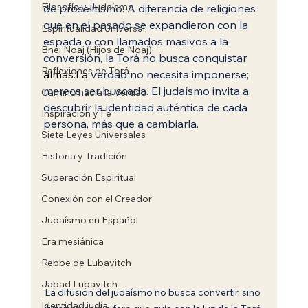
Filosofía y Judaísmo
de proselitismo. A diferencia de religiones 
que en el pasado se expandieron con la 
Espiritualidad Universal
espada o con llamados masivos a la 
Bnei Noaj (Hijos de Noaj)
conversión, la Torá no busca conquistar 
Reflexiones de Torá
almas.La
 verdad no necesita imponerse; 
merece ser buscada. El judaísmo invita a 
Camino hacia la Verdad
descubrir la identidad auténtica de cada 
Inspiración y Fe
persona, más que a cambiarla.
Siete Leyes Universales
Historia y Tradición
Superación Espiritual
Conexión con el Creador
Judaísmo en Español
Era mesiánica
Rebbe de Lubavitch
Jabad Lubavitch
La difusión del judaísmo no busca convertir, sino 
Identidad judía