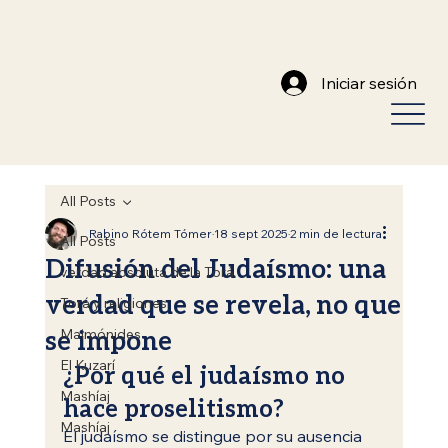
Iniciar sesión
All Posts
Rabino Rótem Tómer
18 sept 2025
2 min de lectura
All Posts
Difusión del Judaísmo: una
verdad absoluta de la Torá
verdad que se revela, no que
Torá y religiones
se impone
Maimónides
El Kuzarí
¿Por qué el judaísmo no 
Mashíaj
hace proselitismo?
Mashíaj
El judaísmo se distingue por su ausencia 