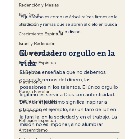
Redención y Mesías
Rey David
El judaísmo es como un árbol: raíces firmes en la 
Shavuot
tradición y ramas que se abren al cielo en busca 
de lo divino.
Crecimiento Espiritual
Israel y Redención
El verdadero orgullo en la 
Pensamiento Judío
vida
Reflexión Espiritua
El Rebbe enseñaba que no debemos 
Torá y Vida
enorgullecernos del dinero, las 
Matrimonio
posesiones ni los talentos. El único orgullo 
Pureza Familiar
legítimo es servir a Dios con autenticidad.
Valores Universales
Difundir el judaísmo significa inspirar a 
otros con el ejemplo, ser un faro de luz en 
Matrimonio
la familia, en la sociedad y en el trabajo. La 
Reflexión Espiritua
misión no es imponer, sino alumbrar.
Antisemitismo