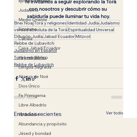
Estado de Israel
✨ 
Te invitamos a seguir explorando la Torá 
con nosotros y descubrir cómo su 
Judaísmo
sabiduría puede iluminar tu vida hoy.
Medio Oriente
Bnei Noaj
Torá y religiones
Identidad Judía
Judaísmo
Sionismo
verdad absoluta de la Torá
Espiritualidad Universal
Difusión Judía
Jabad Ecuador
Mitzvot
Cabalá
Rebbe de Lubavitch
Casa Jabad Ecuador
Judaísmo en Español
Hebreo Bíblico
Torá y religiones
Rebbe de Lubavitch
Lengua Sagrada
Alianza de Noé
Dios Único
Fe Primigenia
Libre Albedrío
Ver todo
Entradas recientes
Redención
Abundancia y propósito
Jésed y bondad