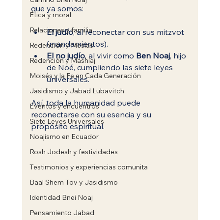
que ya somos:
Ética y moral
Relaciones y familia
El judío
, al reconectar con sus mitzvot 
(mandamientos).
Redención y Mesías
El no judío
, al vivir como 
Ben Noaj
, hijo 
Redención y Mashíaj
de Noé, cumpliendo las siete leyes 
Moisés y la Fe en Cada Generación
universales.
Jasidismo y Jabad Lubavitch
Así, toda la humanidad puede 
Eventos y encuentros
reconectarse con su esencia y su 
Siete Leyes Universales
propósito espiritual.
Noajismo en Ecuador
Rosh Jodesh y festividades
Testimonios y experiencias comunita
Baal Shem Tov y Jasidismo
Identidad Bnei Noaj
Pensamiento Jabad