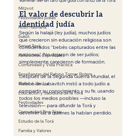
iluminar: ser un faro que guía con la luz de la Torá.
Mitzvot
El valor de descubrir la 
Festividades judías
identidad judía
Rosh Hashaná
Según la halajá (ley judía), muchos judíos 
Sukot
que crecieron sin educación religiosa son 
Simjat Torá
considerados “bebés capturados entre las 
naciones”. No dejaron de ser judíos; 
Reflexiones Espirituales
simplemente carecieron de formación.
Comunidad y Vida Práctica
Enseñanzas del Rabino Tomer Rotem
Después de la Segunda Guerra Mundial, el 
Rebbe de Lubavitch instó a todo judío a 
Kislev / Jánuca
compartir su conocimiento y su fe, usando 
Educación y Sabiduría de la Torá
todos los medios posibles —incluso la 
Festividades
televisión— para difundir la Torá y 
Comunidad Bnei Noaj
devolver luz a quienes la habían perdido.
Estudio de la Torá
Familia y Valores